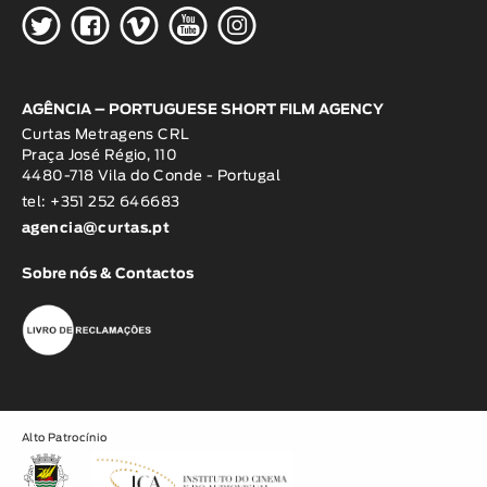
H
G
W
O
K
AGÊNCIA – PORTUGUESE SHORT FILM AGENCY
Curtas Metragens CRL
Praça José Régio, 110
4480-718 Vila do Conde - Portugal
tel: +351 252 646683
agencia@curtas.pt
Sobre nós & Contactos
Alto Patrocínio