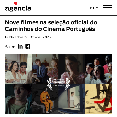
PT
Notícias
Nove filmes na seleção oficial do
TÍTULO ORIGINAL
Caminhos do Cinema Português
Filmes
Publicado a 28 October 2025
f
F
TÍTULO PORTUGUÊS
Realizadores
Share
Últimas Selecções
REALIZADOR
Estatísticas
LEGENDA DISPONÍVEL
Filmes - Animar
Legenda disponível
Sobre nós & Contactos
ANO
Curtas Vila do Conde
Solar
O Dia Mais Curto
Loja
Ano