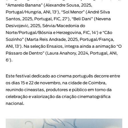
“
Amarelo Banana
” (
Alexandre Sousa
, 2025,
Portugal/Hungria, ANI, 13′), “
Sol Menor
” (
André Silva
Santos
, 2025, Portugal, FIC, 27′), “
Beli Dani
” (
Nevena
Desivojević
, 2025, Sérvia/Macedonia do
Norte/Portugal/Bósnia e Herzegovina, FIC, 14′) e “
Cão
Sozinho
” (
Marta Reis Andrade
, 2025, Portugal/França,
ANI, 13′). Na seleção Ensaios, integra ainda a animação “
O
Pássaro de Dentro
” (
Laura Anahory
, 2024, Portugal, ANI,
6′).
Este festival dedicado ao cinema português decorre entre
os dias 15 e 22 de novembro, na cidade de Coimbra,
reunindo cineastas, produtores e público em torno da
celebração e valorização da criação cinematográfica
nacional.