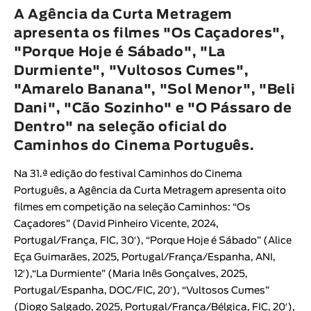
Animar
A Agência da Curta Metragem
DURAÇÃO
apresenta os filmes "Os Caçadores",
"Porque Hoje é Sábado", "La
< / >
Durmiente", "Vultosos Cumes",
"Amarelo Banana", "Sol Menor", "Beli
Dani", "Cão Sozinho" e "O Pássaro de
Dentro" na seleção oficial do
GÉNERO
Caminhos do Cinema Português.
Ficção
Animação
Na 31.ª edição do festival
Caminhos do Cinema
Experimental
Português
, a Agência da Curta Metragem apresenta oito
filmes em competição na seleção Caminhos: “
Os
Documentário
Caçadores
” (
David Pinheiro Vicente
, 2024,
Portugal/França, FIC, 30′), “
Porque Hoje é Sábado
” (
Alice
Eça Guimarães
, 2025, Portugal/França/Espanha, ANI,
12′),“
La Durmiente
” (
Maria Inês Gonçalves
, 2025,
Portugal/Espanha, DOC/FIC, 20′), “
Vultosos Cumes
”
(
Diogo Salgado
, 2025, Portugal/França/Bélgica, FIC, 20′),