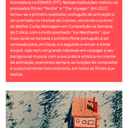
licenciatura na ESMAD (PT). Nessas instituições realizou os
Animar
premiados filmes “Nestor” e “The Voyager”. Em 2022
DURAÇÃO
tornou-se o primeiro realizador português de animação a
ser premiado no Festival de Cannes, vencendo o prémio
< / >
de Melhor Curta-Metragem em Competição na Semana
da Crítica, com o multi-premiado "Ice Merchants", que
mais tarde se tornaria o primeiro filme português a ser
nomeado para um Oscar, e o segundo a vencer o Annie
Award. João tem um grande interesse em conjugar o seu
GÉNERO
background musical com a sua prática artística no cinema
Ficção
de animação, exercendo sempre as funções de compositor
e ocasionalmente instrumentista, em todos os filmes que
Animação
realiza.
Experimental
Documentário