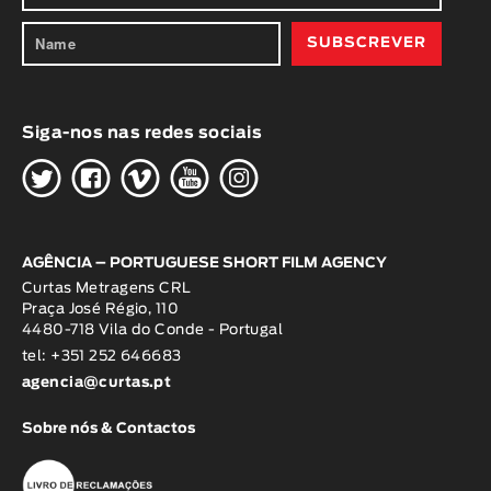
Siga-nos nas redes sociais
H
G
W
O
K
AGÊNCIA – PORTUGUESE SHORT FILM AGENCY
Curtas Metragens CRL
Praça José Régio, 110
4480-718 Vila do Conde - Portugal
tel: +351 252 646683
agencia@curtas.pt
Sobre nós & Contactos