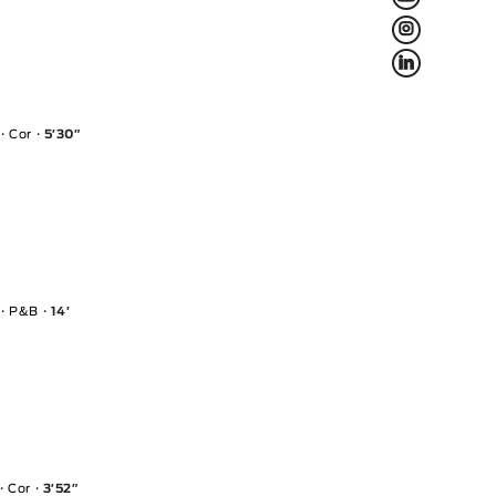
L
f
Cor
5′30″
P&B
14′
Cor
3′52″