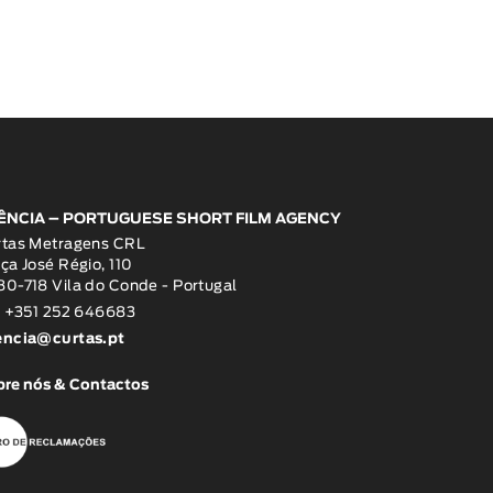
ÊNCIA – PORTUGUESE SHORT FILM AGENCY
rtas Metragens CRL
ça José Régio, 110
0-718 Vila do Conde - Portugal
: +351 252 646683
encia@curtas.pt
re nós & Contactos