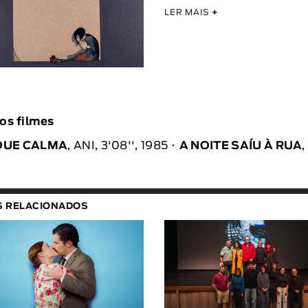
LER MAIS
+
os filmes
QUE CALMA
, ANI, 3'08'', 1985
A NOITE SAÍU À RUA
,
S RELACIONADOS