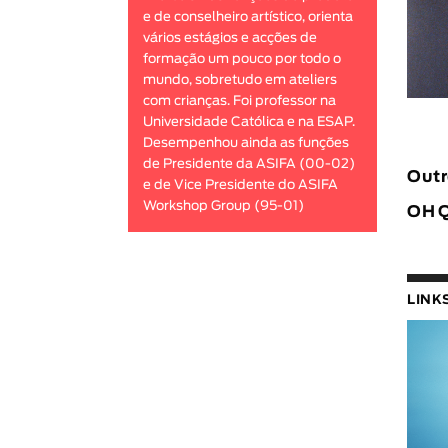
e de conselheiro artístico, orienta
vários estágios e acções de
formação um pouco por todo o
mundo, sobretudo em ateliers
com crianças. Foi professor na
Universidade Católica e na ESAP.
Desempenhou ainda as funções
de Presidente da ASIFA (00-02)
Outr
e de Vice Presidente do ASIFA
Workshop Group (95-01)
OH 
LINK