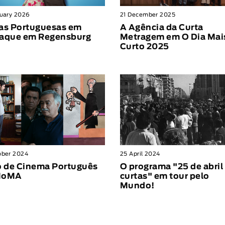
ruary 2026
21 December 2025
as Portuguesas em
A Agência da Curta
aque em Regensburg
Metragem em O Dia Mai
Curto 2025
ober 2024
25 April 2024
o de Cinema Português
O programa "25 de abril
MoMA
curtas" em tour pelo
Mundo!