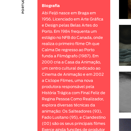
Biografia
Abi Feijó nasce em Braga em
1956. Licenciado em Arte Gráfica
e Design pelas Belas Artes do
Porto. Em 1984 frequenta um
estágio no NFB do Canada, onde
realiza o primeiro filme Oh que
Calma De regresso ao Porto
funda a Filmógrafo (1987). Em
2000 cria a Casa da Animação,
um centro cultural dedicado ao
Cinema de Animação e em 2002
a Ciclope Filmes, uma nova
produtora responsável pela
História Trágica com Final Feliz de
Regina Pessoa Como Realizador,
explora diversas técnicas da
animação: Os Salteadores (93),
Fado Lusitano (95), e Clandestino
(00) são os seus principais filmes
Exerce ainda funções de produtor