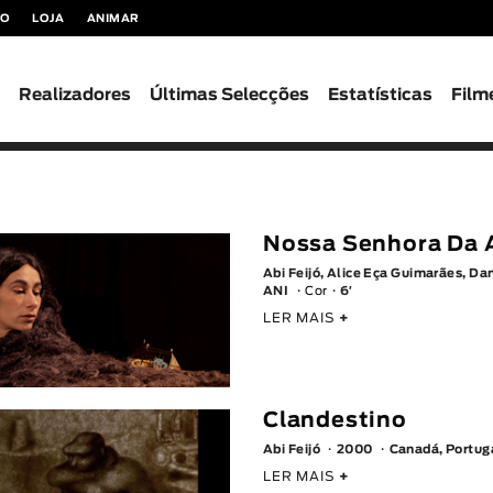
TO
LOJA
ANIMAR
s
Realizadores
Últimas Selecções
Estatísticas
Film
Nossa Senhora Da 
Abi Feijó, Alice Eça Guimarães, Da
ANI
Cor
6′
LER MAIS
+
Clandestino
Abi Feijó
2000
Canadá, Portug
LER MAIS
+