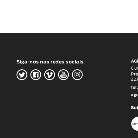
AG
Siga-nos nas redes sociais
H
G
W
O
K
Cu
Pra
448
tel
ag
Sob