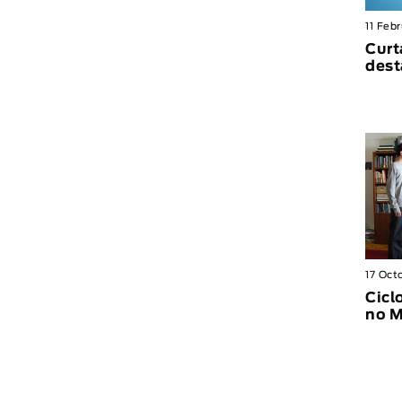
11 Feb
Curt
dest
17 Oct
Cicl
no 