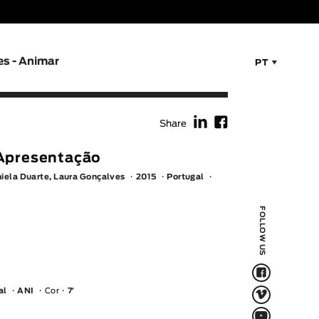
es - Animar
PT
f
F
Share
Apresentação
niela Duarte, Laura Gonçalves
2015
Portugal
FOLLOW US
F
V
al
ANI
Cor
7′
Q