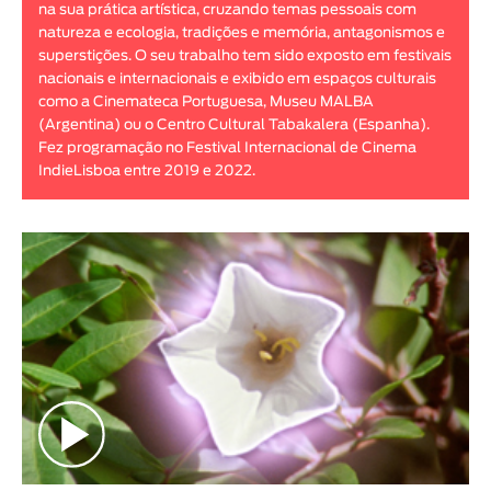
na sua prática artística, cruzando temas pessoais com
Animar
natureza e ecologia, tradições e memória, antagonismos e
DURAÇÃO
superstições. O seu trabalho tem sido exposto em festivais
nacionais e internacionais e exibido em espaços culturais
< / >
como a Cinemateca Portuguesa, Museu MALBA
(Argentina) ou o Centro Cultural Tabakalera (Espanha).
Fez programação no Festival Internacional de Cinema
IndieLisboa entre 2019 e 2022.
GÉNERO
Ficção
Animação
Experimental
Documentário