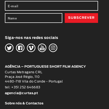
Siga-nos nas redes sociais
H
G
W
O
K
AGÊNCIA – PORTUGUESE SHORT FILM AGENCY
Curtas Metragens CRL
Praça José Régio, 110
4480-718 Vila do Conde - Portugal
tel: +351 252 646683
agencia@curtas.pt
Sobre nós & Contactos