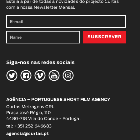
Esteja a par de todas a novidades do projecto Curtas
com a nossa Newsletter Mensal.
Siga-nos nas redes sociais
H
G
W
O
K
AGÊNCIA – PORTUGUESE SHORT FILM AGENCY
Curtas Metragens CRL
Praça José Régio, 110
4480-718 Vila do Conde - Portugal
tel: +351 252 646683
agencia@curtas.pt