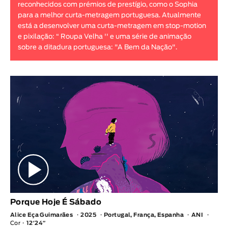
reconhecidos com prémios de prestígio, como o Sophia
Animar
para a melhor curta-metragem portuguesa. Atualmente
DURAÇÃO
está a desenvolver uma curta-metragem em stop-motion
e pixilação: “ Roupa Velha '' e uma série de animação
< / >
sobre a ditadura portuguesa: "A Bem da Nação".
GÉNERO
Ficção
Animação
Experimental
Documentário
Porque Hoje É Sábado
Alice Eça Guimarães
2025
Portugal, França, Espanha
ANI
Cor
12′24″