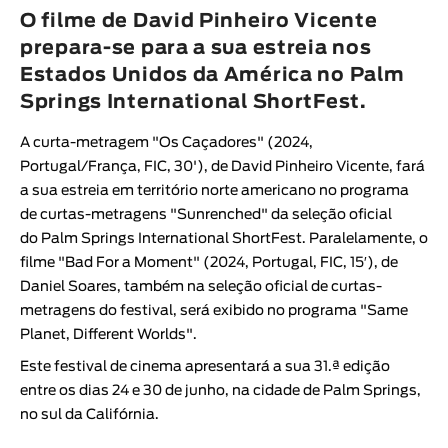
Animar
O filme de David Pinheiro Vicente
DURAÇÃO
prepara-se para a sua estreia nos
Estados Unidos da América no Palm
< / >
Springs International ShortFest.
A curta-metragem "
Os Caçadores
" (2024,
Portugal/França, FIC, 30'), de
David Pinheiro Vicente
, fará
GÉNERO
a sua estreia em território norte americano no programa
Ficção
de curtas-metragens "
Sunrenched
" da seleção oficial
do
Palm Springs International ShortFest
. Paralelamente, o
Animação
filme "
Bad For a Moment
" (2024, Portugal, FIC, 15′), de
Experimental
Daniel Soares
, também na seleção oficial de curtas-
Documentário
metragens do festival, será exibido no programa "
Same
Planet, Different Worlds
".
Este festival de cinema apresentará a sua 31.ª edição
entre os dias 24 e 30 de junho, na cidade de Palm Springs,
no sul da Califórnia.