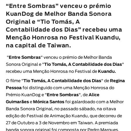
Animar
“Entre Sombras” venceu o prémio
DURAÇÃO
KuanDog de Melhor Banda Sonora
Original e “Tio Tomás, A
< / >
Contabilidade dos Dias” recebeu uma
Menção Honrosa no Festival Kuandu,
na capital de Taiwan.
GÉNERO
"
Entre Sombras
" venceu o prémio de Melhor Banda
Ficção
Sonora Original e "
Tio Tomás, A Contabilidade dos Dias
"
Animação
recebeu uma Menção Honrosa no Festival de
Kuandu
.
Experimental
O filme "
Tio Tomás, A Contabilidade dos Dias
" de
Regina
Documentário
Pessoa
foi distinguido com uma Menção Honrosa do
Prémio KuanDog e "
Entre Sombras
", de
Alice
Guimarães
e
Mónica Santos
foi galardoado com a Melhor
Banda Sonora Original, no passado sábado, na oitava
edição do Festival de Animação Kuandu, que decorreu de
27 de Outubro a 3 de Novembro em Taiwan. A premiada
banda sonora original foi composta por Pedro Marques,