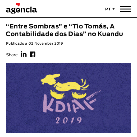
PT
Notícias
“Entre Sombras” e “Tio Tomás, A
TÍTULO ORIGINAL
Contabilidade dos Dias” no Kuandu
Filmes
Publicado a 03 November 2019
f
F
TÍTULO PORTUGUÊS
Realizadores
Share
Últimas Selecções
REALIZADOR
Estatísticas
LEGENDA DISPONÍVEL
Filmes - Animar
Legenda disponível
Sobre nós & Contactos
ANO
Curtas Vila do Conde
Solar
O Dia Mais Curto
Loja
Ano