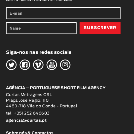
Siga-nos nas redes sociais
H
G
W
O
K
AGÊNCIA – PORTUGUESE SHORT FILM AGENCY
Curtas Metragens CRL
Praça José Régio, 110
4480-718 Vila do Conde - Portugal
tel: +351 252 646683
agencia@curtas.pt
Sobre nós & Contactos