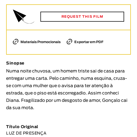
Animar
DURAÇÃO
REQUEST THIS FILM
< / >
Materiais Promocionais
Exportar em PDF
GÉNERO
Sinopse
Ficção
Numa noite chuvosa, um homem triste sai de casa para
Animação
entregar uma carta. Pelo caminho, numa esquina, cruza-
Experimental
se com uma mulher que o avisa para ter atenção à
Documentário
estrada, que o piso está escorregadio. Assim conheci
Diana. Fragilizado por um desgosto de amor, Gonçalo cai
TÓPICOS
da sua mota.
Tópicos selecionados
Título Original
LUZ DE PRESENÇA