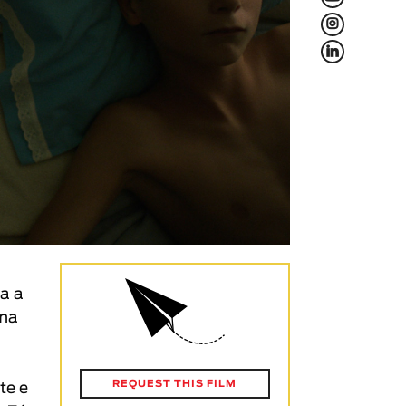
L
f
a a
uma
REQUEST THIS FILM
te e