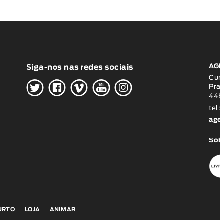
AG
Siga-nos nas redes sociais
H
G
W
O
K
Cu
Pra
448
tel
ag
Sob
CURTO
LOJA
ANIMAR