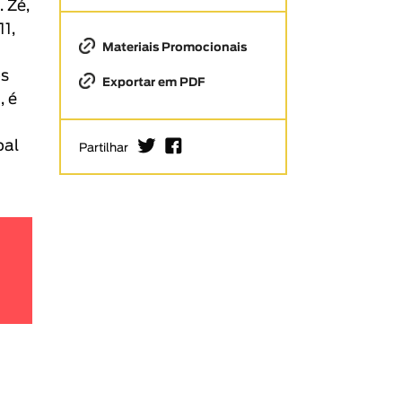
 Zé,
11,
Materiais Promocionais
os
Exportar em PDF
, é
I
F
oal
Partilhar