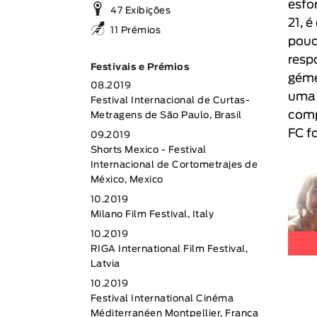
esfo
47 Exibições
21, 
11 Prémios
pouc
resp
Festivais e Prémios
géme
08.2019
uma 
Festival Internacional de Curtas-
comp
Metragens de São Paulo, Brasil
FC f
09.2019
Shorts Mexico - Festival
Internacional de Cortometrajes de
México, Mexico
10.2019
Milano Film Festival, Italy
10.2019
RIGA International Film Festival,
Latvia
10.2019
Festival International Cinéma
Méditerranéen Montpellier, França