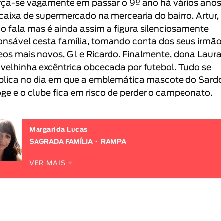
rça-se vagamente em passar o 9º ano há vários anos.
é caixa de supermercado na mercearia do bairro. Artur, 
o fala mas é ainda assim a figura silenciosamente
onsável desta família, tomando conta dos seus irmã
os mais novos, Gil e Ricardo. Finalmente, dona Laura
velhinha excêntrica obcecada por futebol. Tudo se
lica no dia em que a emblemática mascote do Sard
oge e o clube fica em risco de perder o campeonato.
Margarida Lucas
SAGRADA FAMÍLIA
RAMPA
VER MAIS +