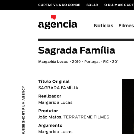
CURTAS VILA DO CONDE
SOLAR
O DIA MAIS CUR
Notícias
Filme
Sagrada Família
Margarida Lucas
2019
Portugal
FIC
20′
Título Original
PORTUGUESE SHORT FILM AGENCY
SAGRADA FAMÍLIA
Realizador
Margarida Lucas
Produtor
João Matos,
TERRATREME FILMES
Argumento
Margarida Lucas