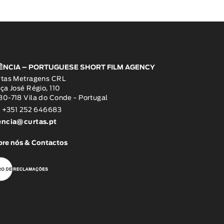
ÊNCIA – PORTUGUESE SHORT FILM AGENCY
rtas Metragens CRL
ça José Régio, 110
0-718 Vila do Conde - Portugal
: +351 252 646683
encia@curtas.pt
re nós & Contactos