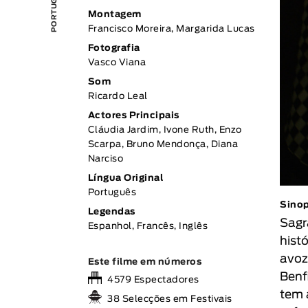
Montagem
Francisco Moreira, Margarida Lucas
Fotografia
Vasco Viana
Som
Ricardo Leal
Actores Principais
Cláudia Jardim, Ivone Ruth, Enzo
Scarpa, Bruno Mendonça, Diana
Narciso
Língua Original
Português
Sino
Legendas
Sagr
Espanhol, Francês, Inglês
hist
avoz
Este filme em números
Benf
4579 Espectadores
tem 
38 Selecções em Festivais