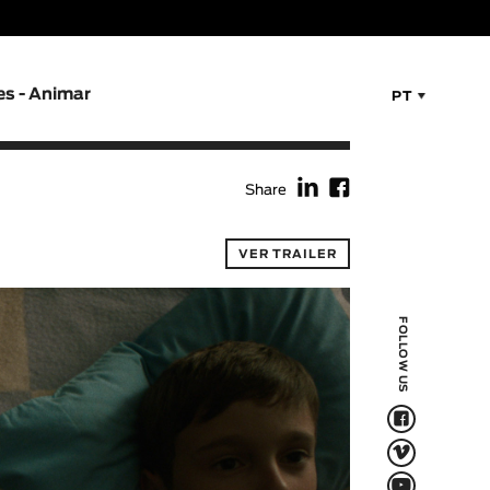
es - Animar
PT
f
F
Share
VER TRAILER
FOLLOW US
F
V
Q