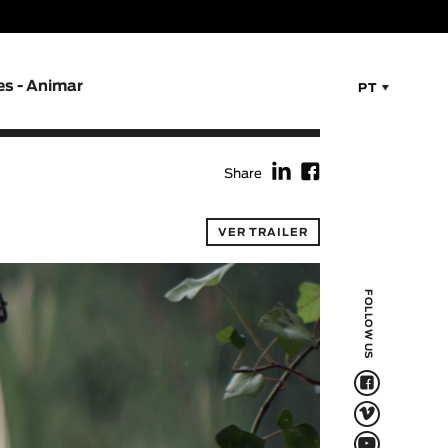
es - Animar
PT
f
F
Share
VER TRAILER
FOLLOW US
F
V
Q