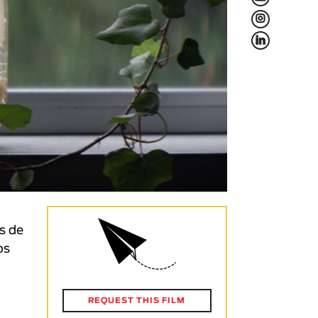
L
f
s de
os
REQUEST THIS FILM