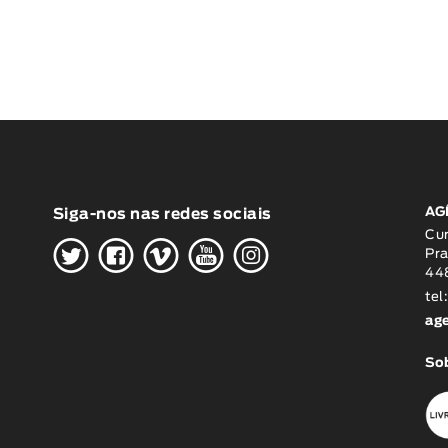
AG
Siga-nos nas redes sociais
H
G
W
O
K
Cu
Pra
448
tel
ag
Sob