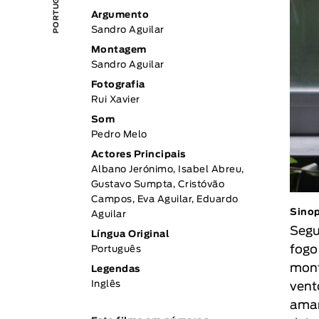
Argumento
Sandro Aguilar
Montagem
Sandro Aguilar
Fotografia
Rui Xavier
Som
Pedro Melo
Actores Principais
Albano Jerónimo, Isabel Abreu,
Gustavo Sumpta, Cristóvão
Campos, Eva Aguilar, Eduardo
Sino
Aguilar
Segu
Língua Original
fogo
Português
mont
Legendas
Inglês
vent
aman