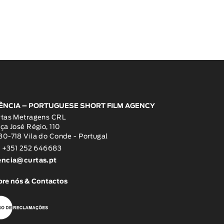
ÊNCIA – PORTUGUESE SHORT FILM AGENCY
rtas Metragens CRL
ça José Régio, 110
0-718 Vila do Conde - Portugal
: +351 252 646683
encia@curtas.pt
re nós & Contactos