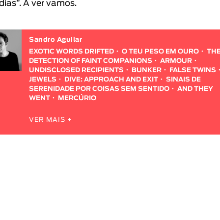
 dias”. A ver vamos.
Sandro Aguilar
EXOTIC WORDS DRIFTED
O TEU PESO EM OURO
TH
DETECTION OF FAINT COMPANIONS
ARMOUR
UNDISCLOSED RECIPIENTS
BUNKER
FALSE TWINS
JEWELS
DIVE: APPROACH AND EXIT
SINAIS DE
SERENIDADE POR COISAS SEM SENTIDO
AND THEY
WENT
MERCÚRIO
VER MAIS +