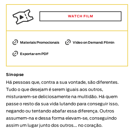
Animar
DURAÇÃO
WATCH FILM
< / >
Materiais Promocionais
Video on Demand: Filmin
Exportar em PDF
GÉNERO
Ficção
Animação
Sinopse
Experimental
Há pessoas que, contra a sua vontade, são diferentes.
Tudo o que desejam é serem iguais aos outros,
Documentário
misturarem-se deliciosamente na multidão. Há quem
TÓPICOS
passe o resto da sua vida lutando para conseguir isso,
negando ou tentando abafar essa diferença. Outros
Tópicos selecionados
assumem-na e dessa forma elevam-se, conseguindo
assim um lugar junto dos outros... no coração.