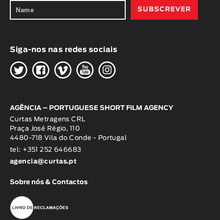
Siga-nos nas redes sociais
H
G
W
O
K
AGÊNCIA – PORTUGUESE SHORT FILM AGENCY
Curtas Metragens CRL
Praça José Régio, 110
4480-718 Vila do Conde - Portugal
tel: +351 252 646683
agencia@curtas.pt
Sobre nós & Contactos