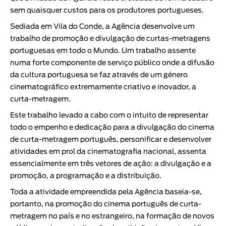
Animar
sem quaisquer custos para os produtores portugueses.
DURAÇÃO
Sediada em Vila do Conde, a Agência desenvolve um
trabalho de promoção e divulgação de curtas-metragens
< / >
portuguesas em todo o Mundo. Um trabalho assente
numa forte componente de serviço público onde a difusão
da cultura portuguesa se faz através de um género
cinematográfico extremamente criativo e inovador, a
GÉNERO
curta-metragem.
Ficção
Este trabalho levado a cabo com o intuito de representar
Animação
todo o empenho e dedicação para a divulgação do cinema
Experimental
de curta-metragem português, personificar e desenvolver
Documentário
atividades em prol da cinematografia nacional, assenta
essencialmente em três vetores de ação: a divulgação e a
promoção, a programação e a distribuição.
Toda a atividade empreendida pela Agência baseia-se,
portanto, na promoção do cinema português de curta-
metragem no país e no estrangeiro, na formação de novos