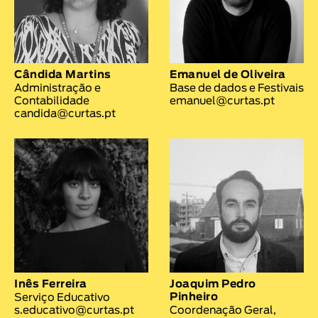
Cândida Martins
Emanuel de Oliveira
Administração e
Base de dados e Festivais
Contabilidade
emanuel@curtas.pt
candida@curtas.pt
Inês Ferreira
Joaquim Pedro
Pinheiro
Serviço Educativo
s.educativo@curtas.pt
Coordenação Geral,