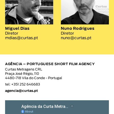
Miguel Dias
Nuno Rodrigues
Diretor
Diretor
mdias@curtas.pt
nuno@curtas.pt
AGÊNCIA – PORTUGUESE SHORT FILM AGENCY
Curtas Metragens CRL
Praça José Régio, 110
4480-718 Vila do Conde - Portugal
tel: +351 252 646683
agencia@curtas.pt