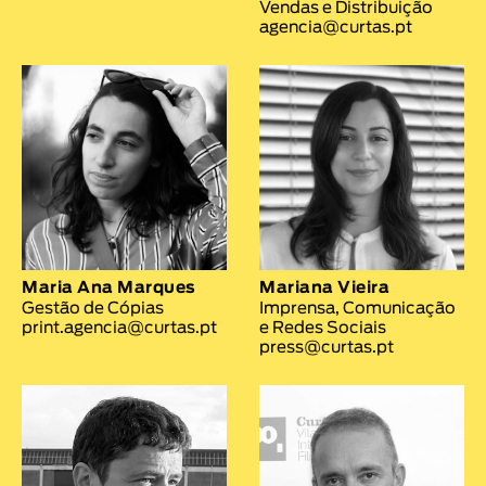
Vendas e Distribuição
agencia@curtas.pt
Maria Ana Marques
Mariana Vieira
Gestão de Cópias
Imprensa, Comunicação
print.agencia@curtas.pt
e Redes Sociais
press@curtas.pt