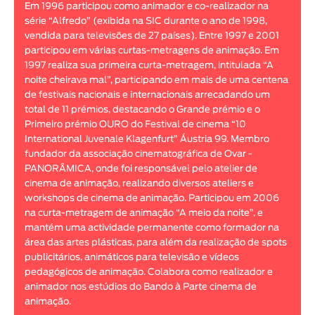
Em 1996 participou como animador e co-realizador na
Animar
série “Alfredo” (exibida na SIC durante o ano de 1998,
DURAÇÃO
vendida para televisões de 27 países). Entre 1997 e 2001
participou em várias curtas-metragens de animação. Em
< / >
1997 realiza sua primeira curta-metragem, intitulada “A
noite cheirava mal”, participando em mais de uma centena
de festivais nacionais e internacionais arrecadando um
total de 11 prémios, destacando o Grande prémio e o
Primeiro prémio OURO do Festival de cinema “10
GÉNERO
International Juvenale Klagenfurt” Áustria 99. Membro
Ficção
fundador da associação cinematográfica de Ovar -
PANORÂMICA, onde foi responsável pelo atelier de
Animação
cinema de animação, realizando diversos ateliers e
Experimental
workshops de cinema de animação. Participou em 2006
Documentário
na curta-metragem de animação “A meio da noite”, e
mantém uma actividade permanente como formador na
área das artes plásticas, para além da realização de spots
publicitários, animáticos para televisão e vídeos
pedagógicos de animação. Colabora como realizador e
animador nos estúdios do Bando à Parte cinema de
animação.