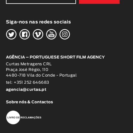
Siga-nos nas redes sociais
H
G
W
O
K
AGÊNCIA – PORTUGUESE SHORT FILM AGENCY
Curtas Metragens CRL
Praça José Régio, 110
4480-718 Vila do Conde - Portugal
tel: +351 252 646683
agencia@curtas.pt
Sobre nós & Contactos