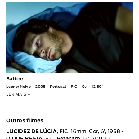
Salitre
Leonor Noivo
2005
Portugal
FIC
Cor
12′30″
LER MAIS
+
Outros filmes
LUCIDEZ DE LÚCIA
, FIC, 16mm, Cor, 6’, 1998
O QUE RESTA
, FIC, Betacam, 13’, 2000