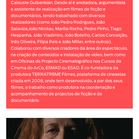
Calouste Gulbenkian. Desde aí é anotadora, argumentista
Animar
e assistente de realização em filmes de ficção e
DURAÇÃO
documentários, tendo trabalhado com diversos
realizadores (como João Pedro Rodrigues, João
< / >
Salaviza,João Nicolau, Marília Rocha, Pedro Pinho, Tiago
Hespanha, João Vladimiro, João Botelho, Carlos Conceição,
Inês Oliveira, Filipa Reis e João Miller, entre outros).
Colaborou com diversos criadores da área do espectáculo,
na criação de conteúdos e instalação de vídeo, bem como
GÉNERO
em Oficinas de Projecto Cinematográfico nos Cursos de
Ficção
Cinema do ArCo, ESMAD ou ESAD. É co-fundadora da
produtora TERRATREME Filmes, plataforma de cineastas
Animação
criada em 2008, onde tem desenvolvido, a par dos seus
Experimental
filmes, o trabalho como produtora na coordenação e
Documentário
acompanhamento de projectos de ficção e de
documentário