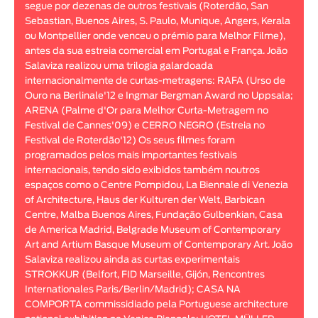
segue por dezenas de outros festivais (Roterdão, San
Animar
Sebastian, Buenos Aires, S. Paulo, Munique, Angers, Kerala
DURAÇÃO
ou Montpellier onde venceu o prémio para Melhor Filme),
antes da sua estreia comercial em Portugal e França. João
< / >
Salaviza realizou uma trilogia galardoada
internacionalmente de curtas-metragens: RAFA (Urso de
Ouro na Berlinale'12 e Ingmar Bergman Award no Uppsala;
ARENA (Palme d'Or para Melhor Curta-Metragem no
Festival de Cannes'09) e CERRO NEGRO (Estreia no
GÉNERO
Festival de Roterdão'12) Os seus filmes foram
Ficção
programados pelos mais importantes festivais
internacionais, tendo sido exibidos também noutros
Animação
espaços como o Centre Pompidou, La Biennale di Venezia
Experimental
of Architecture, Haus der Kulturen der Welt, Barbican
Documentário
Centre, Malba Buenos Aires, Fundação Gulbenkian, Casa
de America Madrid, Belgrade Museum of Contemporary
Art and Artium Basque Museum of Contemporary Art. João
Salaviza realizou ainda as curtas experimentais
STROKKUR (Belfort, FID Marseille, Gijón, Rencontres
Internationales Paris/Berlin/Madrid); CASA NA
COMPORTA commissidiado pela Portuguese architecture