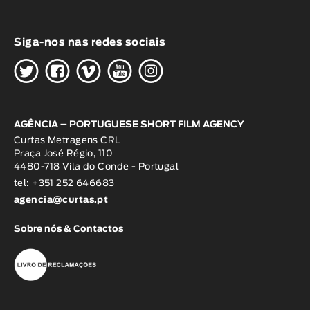
Siga-nos nas redes sociais
H
G
W
O
K
AGÊNCIA – PORTUGUESE SHORT FILM AGENCY
Curtas Metragens CRL
Praça José Régio, 110
4480-718 Vila do Conde - Portugal
tel: +351 252 646683
agencia@curtas.pt
Sobre nós & Contactos