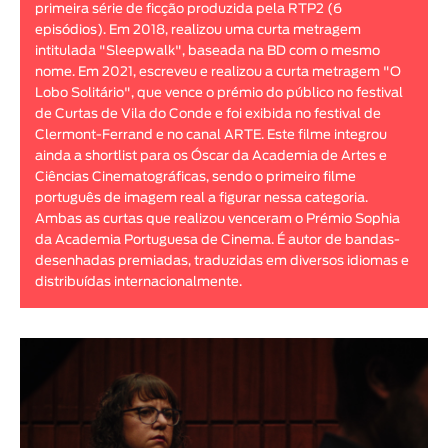
primeira série de ficção produzida pela RTP2 (6
Animar
episódios). Em 2018, realizou uma curta metragem
DURAÇÃO
intitulada "Sleepwalk", baseada na BD com o mesmo
nome. Em 2021, escreveu e realizou a curta metragem "O
< / >
Lobo Solitário", que vence o prémio do público no festival
de Curtas de Vila do Conde e foi exibida no festival de
Clermont-Ferrand e no canal ARTE. Este filme integrou
ainda a shortlist para os Óscar da Academia de Artes e
Ciências Cinematográficas, sendo o primeiro filme
GÉNERO
português de imagem real a figurar nessa categoria.
Ficção
Ambas as curtas que realizou venceram o Prémio Sophia
da Academia Portuguesa de Cinema. É autor de bandas-
Animação
desenhadas premiadas, traduzidas em diversos idiomas e
Experimental
distribuídas internacionalmente.
Documentário