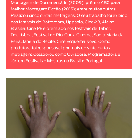
Montagem de Documentário (2009); prêmio ABC para
Animar
Melhor Montagem Ficção (2015); entre muitos outros.
DURAÇÃO
Realizou cinco curtas metragens. O seu trabalho foi exibido
nos festivais de Rotterdam, Uppsala, Cine//B, Alcine,
< / >
Brasília, Cine PE e premiado nos festivais de Tabor,
DocLisboa, Festival do Rio, Curta Cinema, Santa Maria da
Feira, Janela do Recife, Cine Esquema Novo. Como
produtora foi responsável por mais de vinte curtas
metragens.Colaborou como Curadora, Programadora e
GÉNERO
Júri em Festivais e Mostras no Brasil e Portugal.
Ficção
Animação
Experimental
Documentário