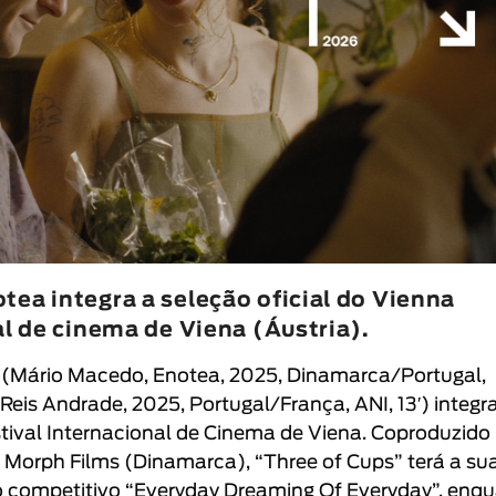
tea integra a seleção oficial do Vienna
al de cinema de Viena (Áustria).
 (
Mário Macedo
,
Enotea
, 2025, Dinamarca/Portugal,
 Reis Andrade
, 2025, Portugal/França, ANI, 13′
) integ
tival Internacional de Cinema de Viena
. Coproduzido
a
Morph Films
(Dinamarca), “
Three of Cups
” terá a su
 competitivo “
Everyday Dreaming Of Everyday
”, enq