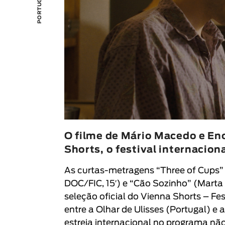
O filme de Mário Macedo e Eno
Shorts, o festival internacion
As curtas-metragens “
Three of Cups
”
DOC/FIC, 15′
) e “
Cão Sozinho
” (
Marta
seleção oficial do
Vienna Shorts – Fes
entre a
Olhar de Ulisses
(Portugal) e 
estreia internacional no programa não