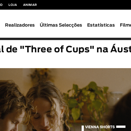
TO
LOJA
ANIMAR
s
Realizadores
Últimas Selecções
Estatísticas
Film
l de "Three of Cups" na Áust