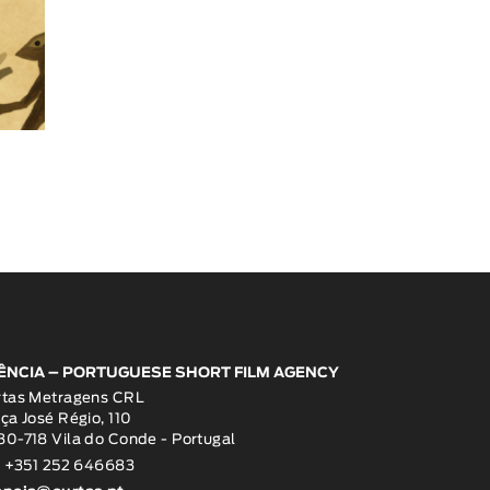
ÊNCIA – PORTUGUESE SHORT FILM AGENCY
rtas Metragens CRL
ça José Régio, 110
0-718 Vila do Conde - Portugal
: +351 252 646683