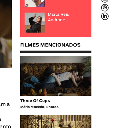
L
f
Marta Reis
Andrade
FILMES MENCIONADOS
Three Of Cups
ram a
Mário Macedo
,
Enotea
a
uanto