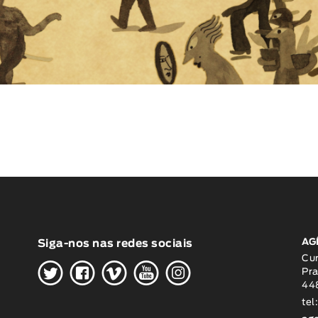
AG
Siga-nos nas redes sociais
H
G
W
O
K
Cu
Pra
448
tel