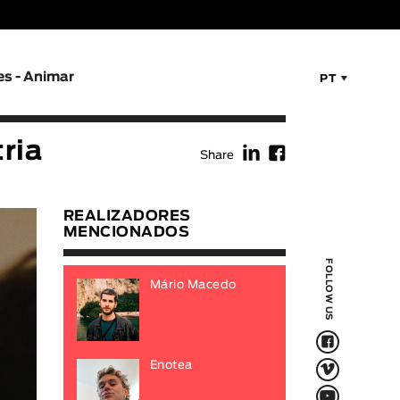
es - Animar
PT
f
F
ria
Share
REALIZADORES
MENCIONADOS
FOLLOW US
Mário Macedo
F
V
Enotea
Q