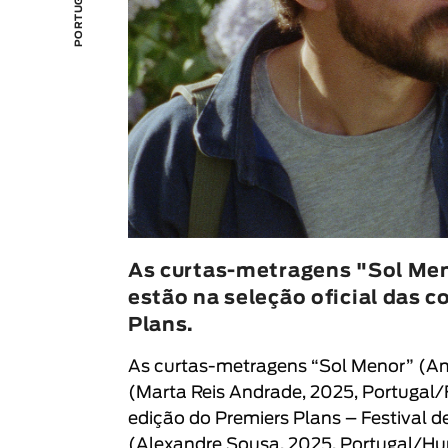
As curtas-metragens "Sol Me
estão na seleção oficial das 
Plans.
As curtas-metragens “
Sol Menor
” (
An
(
Marta Reis Andrade
, 2025, Portugal/
edição do
Premiers Plans – Festival 
(
Alexandre Sousa
, 2025, Portugal/Hun