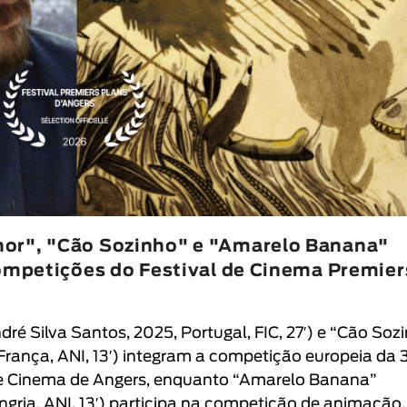
nor", "Cão Sozinho" e "Amarelo Banana"
competições do Festival de Cinema Premier
dré Silva Santos
, 2025, Portugal, FIC, 27′
) e “
Cão Soz
França, ANI, 13′) integram a competição europeia da 
de Cinema de Angers
, enquanto “
Amarelo Banana
”
gria, ANI, 13′
) participa na competição de animação.