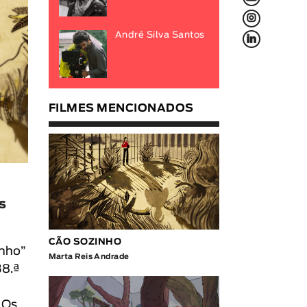
L
f
André Silva Santos
FILMES MENCIONADOS
s
CÃO SOZINHO
inho
”
Marta Reis Andrade
38.ª
 Os