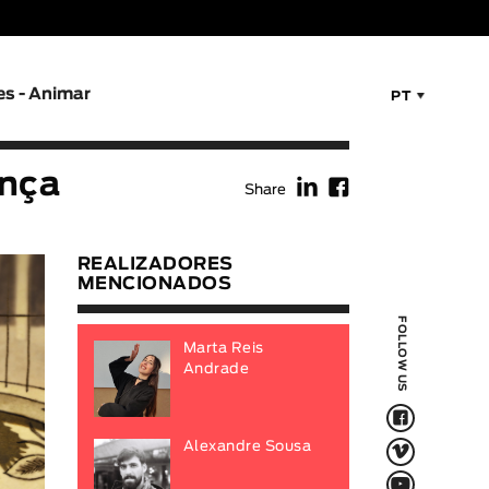
es - Animar
PT
f
F
ança
Share
REALIZADORES
MENCIONADOS
FOLLOW US
Marta Reis
Andrade
F
V
Alexandre Sousa
Q