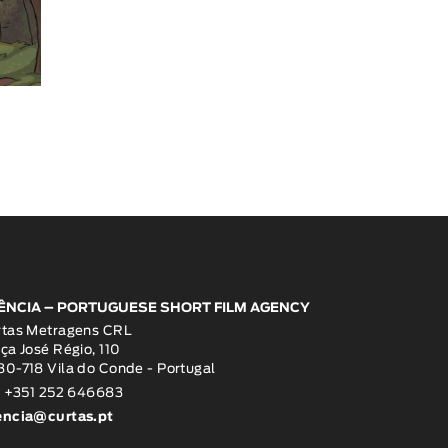
ÊNCIA – PORTUGUESE SHORT FILM AGENCY
rtas Metragens CRL
ça José Régio, 110
0-718 Vila do Conde - Portugal
: +351 252 646683
encia@curtas.pt