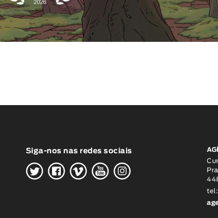
AG
Siga-nos nas redes sociais
H
G
W
O
K
Cu
Pra
448
tel
ag