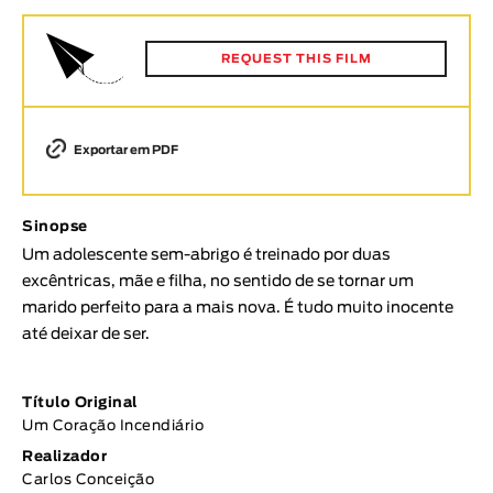
Animar
DURAÇÃO
REQUEST THIS FILM
< / >
Exportar em PDF
GÉNERO
Sinopse
Ficção
Um adolescente sem-abrigo é treinado por duas
Animação
excêntricas, mãe e filha, no sentido de se tornar um
Experimental
marido perfeito para a mais nova. É tudo muito inocente
Documentário
até deixar de ser.
TÓPICOS
Título Original
Tópicos selecionados
Um Coração Incendiário
Realizador
Carlos Conceição