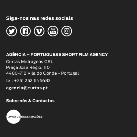
Siga-nos nas redes sociais
H
G
W
O
K
AGÊNCIA – PORTUGUESE SHORT FILM AGENCY
Curtas Metragens CRL
Praça José Régio, 110
4480-718 Vila do Conde - Portugal
tel: +351 252 646683
agencia@curtas.pt
Sobre nós & Contactos