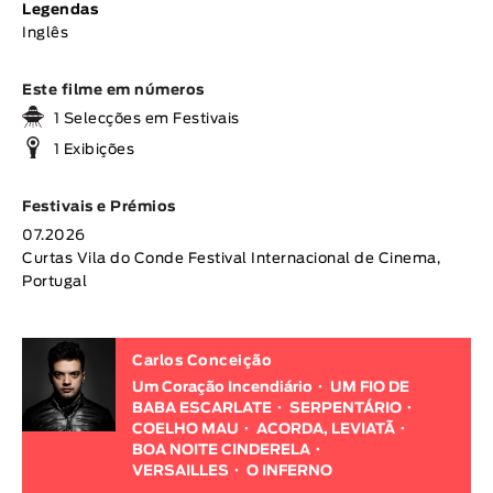
Legendas
Inglês
Este filme em números
1 Selecções em Festivais
1 Exibições
Festivais e Prémios
07.2026
Curtas Vila do Conde Festival Internacional de Cinema,
Portugal
Carlos Conceição
Um Coração Incendiário
UM FIO DE
BABA ESCARLATE
SERPENTÁRIO
COELHO MAU
ACORDA, LEVIATÃ
BOA NOITE CINDERELA
VERSAILLES
O INFERNO