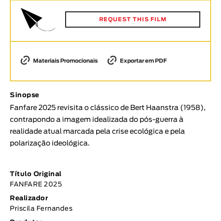
Animar
DURAÇÃO
REQUEST THIS FILM
< / >
Materiais Promocionais
Exportar em PDF
GÉNERO
Sinopse
Ficção
Fanfare 2025 revisita o clássico de Bert Haanstra (1958),
Animação
contrapondo a imagem idealizada do pós-guerra à
realidade atual marcada pela crise ecológica e pela
Experimental
polarização ideológica.
Documentário
TÓPICOS
Título Original
Tópicos selecionados
FANFARE 2025
Realizador
Priscila Fernandes