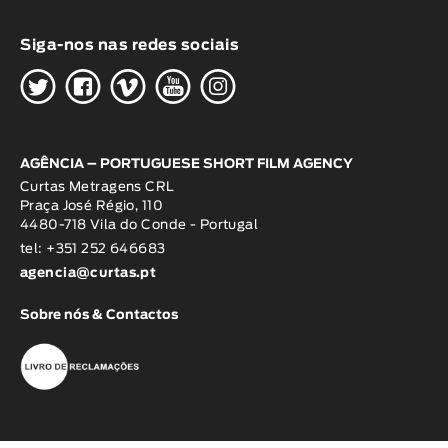
Siga-nos nas redes sociais
H
G
W
O
K
AGÊNCIA – PORTUGUESE SHORT FILM AGENCY
Curtas Metragens CRL
Praça José Régio, 110
4480-718 Vila do Conde - Portugal
tel: +351 252 646683
agencia@curtas.pt
Sobre nós & Contactos