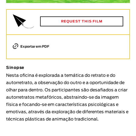
Animar
DURAÇÃO
REQUEST THIS FILM
< / >
Exportar em PDF
GÉNERO
Ficção
Sinopse
Animação
Nesta oficina é explorada a temática do retrato e do
Experimental
autorretrato, a observação do outro e a oportunidade de
olhar para dentro. Os participantes são desafiados a criar
Documentário
autorretratos metafóricos, abstraindo-se da imagem
TÓPICOS
física e focando-se em características psicológicas e
emotivas, através da exploração de diferentes materiais e
Tópicos selecionados
técnicas plásticas de animação tradicional.