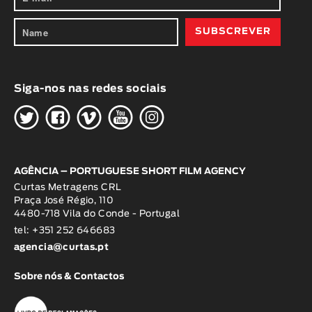
Siga-nos nas redes sociais
H
G
W
O
K
AGÊNCIA – PORTUGUESE SHORT FILM AGENCY
Curtas Metragens CRL
Praça José Régio, 110
4480-718 Vila do Conde - Portugal
tel: +351 252 646683
agencia@curtas.pt
Sobre nós & Contactos