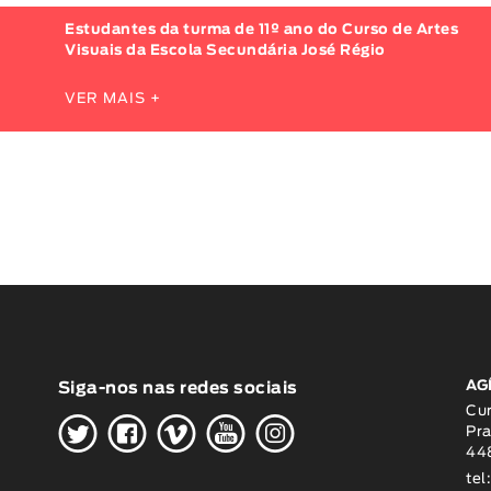
Estudantes da turma de 11º ano do Curso de Artes
Visuais da Escola Secundária José Régio
VER MAIS +
AG
Siga-nos nas redes sociais
H
G
W
O
K
Cu
Pra
448
tel