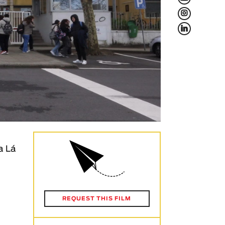
L
f
a Lá
REQUEST THIS FILM