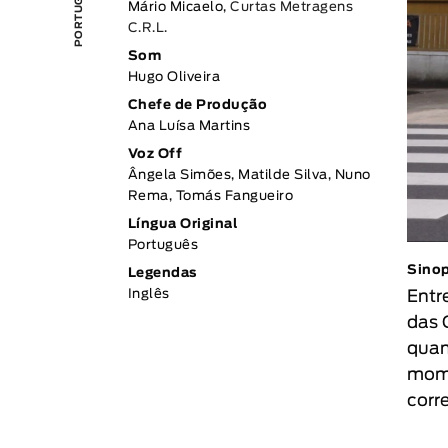
Mário Micaelo,
Curtas Metragens
C.R.L.
Som
Hugo Oliveira
Chefe de Produção
Ana Luísa Martins
Voz Off
Ângela Simões, Matilde Silva, Nuno
Rema, Tomás Fangueiro
Língua Original
Português
Sino
Legendas
Entr
Inglês
das 
quan
mome
corr