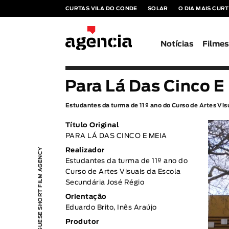
CURTAS VILA DO CONDE
SOLAR
O DIA MAIS CUR
Notícias
Filme
Para Lá Das Cinco E
Estudantes da turma de 11º ano do Curso de Artes Vis
Título Original
PARA LÁ DAS CINCO E MEIA
PORTUGUESE SHORT FILM AGENCY
Realizador
Estudantes da turma de 11º ano do
Curso de Artes Visuais da Escola
Secundária José Régio
Orientação
Eduardo Brito, Inês Araújo
Produtor