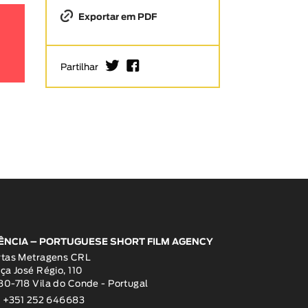
Exportar em PDF
I
F
Partilhar
ÊNCIA – PORTUGUESE SHORT FILM AGENCY
rtas Metragens CRL
ça José Régio, 110
0-718 Vila do Conde - Portugal
: +351 252 646683