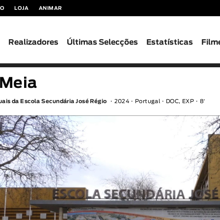
TO
LOJA
ANIMAR
s
Realizadores
Últimas Selecções
Estatísticas
Film
 Meia
uais da Escola Secundária José Régio
2024
Portugal
DOC, EXP
8′