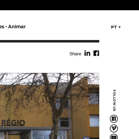
es - Animar
PT
f
F
Share
FOLLOW US
F
V
Q