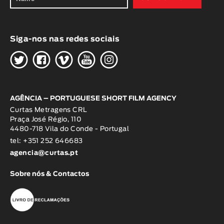
Siga-nos nas redes sociais
H
G
W
O
K
AGÊNCIA – PORTUGUESE SHORT FILM AGENCY
Curtas Metragens CRL
Praça José Régio, 110
4480-718 Vila do Conde - Portugal
tel: +351 252 646683
agencia@curtas.pt
Sobre nós & Contactos