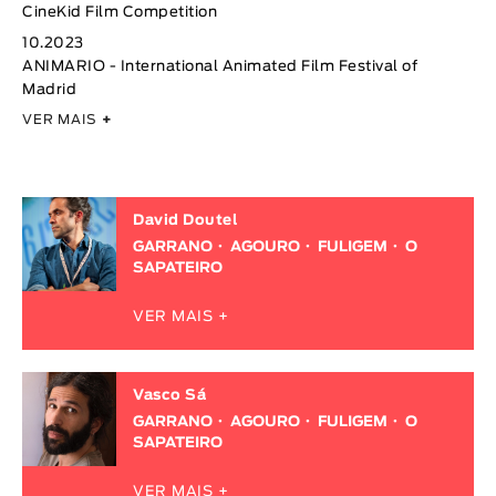
CineKid Film Competition
10.2023
ANIMARIO - International Animated Film Festival of
Madrid
VER MAIS
+
David Doutel
GARRANO
AGOURO
FULIGEM
O
SAPATEIRO
VER MAIS +
Vasco Sá
GARRANO
AGOURO
FULIGEM
O
SAPATEIRO
VER MAIS +