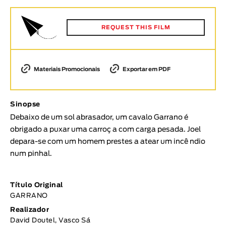
Animar
DURAÇÃO
REQUEST THIS FILM
< / >
Materiais Promocionais
Exportar em PDF
GÉNERO
Sinopse
Ficção
Debaixo de um sol abrasador, um cavalo Garrano é
Animação
obrigado a puxar uma carroç a com carga pesada. Joel
Experimental
depara-se com um homem prestes a atear um incê ndio
Documentário
num pinhal.
TÓPICOS
Título Original
Tópicos selecionados
GARRANO
Realizador
David Doutel, Vasco Sá