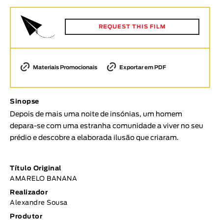
Animar
DURAÇÃO
REQUEST THIS FILM
< / >
Materiais Promocionais
Exportar em PDF
GÉNERO
Sinopse
Ficção
Depois de mais uma noite de insónias, um homem
Animação
depara-se com uma estranha comunidade a viver no seu
Experimental
prédio e descobre a elaborada ilusão que criaram.
Documentário
TÓPICOS
Título Original
AMARELO BANANA
Tópicos selecionados
Realizador
Alexandre Sousa
Produtor