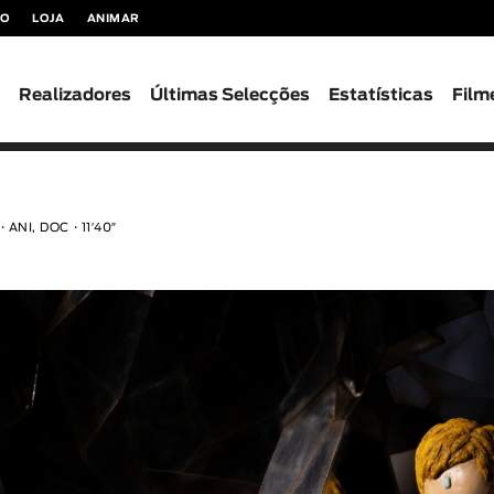
TO
LOJA
ANIMAR
s
Realizadores
Últimas Selecções
Estatísticas
Film
e
ANI, DOC
11′40″