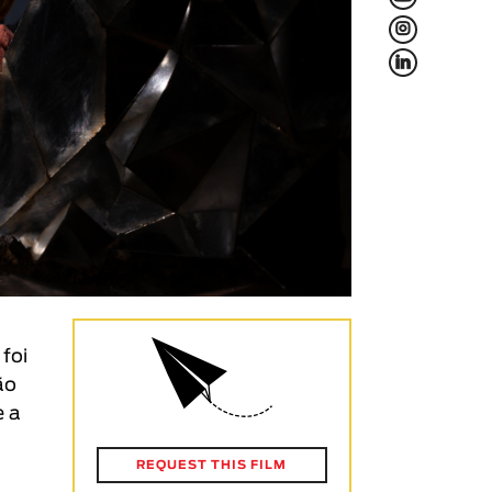
L
f
foi
ão
e a
REQUEST THIS FILM