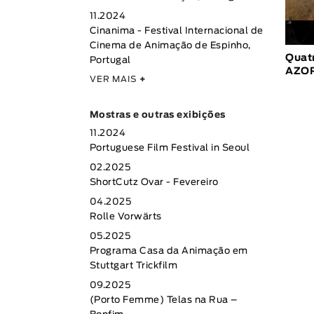
11.2024
Cinanima - Festival Internacional de
Cinema de Animação de Espinho,
Quat
Portugal
AZO
VER MAIS
+
Mostras e outras exibições
11.2024
Portuguese Film Festival in Seoul
02.2025
ShortCutz Ovar - Fevereiro
04.2025
Rolle Vorwärts
05.2025
Programa Casa da Animação em
Stuttgart Trickfilm
09.2025
(Porto Femme) Telas na Rua –