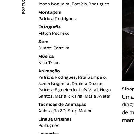
Joana Nogueira, Patrícia Rodrigues
Montagem
Patrícia Rodrigues
Fotografia
Milton Pacheco
Som
Duarte Ferreira
Música
Nico Tricot
Animação
Patrícia Rodrigues, Rita Sampaio,
Joana Nogueira, Daniela Duarte,
Sino
Patrícia Figueiredo, Luís Vital, Hugo
Uma 
Santos, Maria Rikitina, Maria Avelar
diag
Técnicas de Animação
Animação 2D, Stop Motion
de m
Língua Original
ment
Português