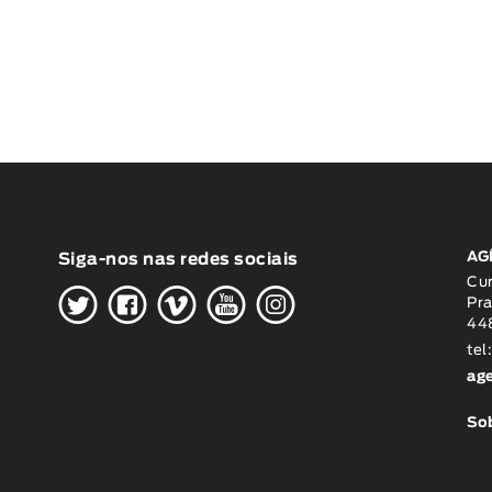
AG
Siga-nos nas redes sociais
H
G
W
O
K
Cu
Pra
448
tel
ag
Sob