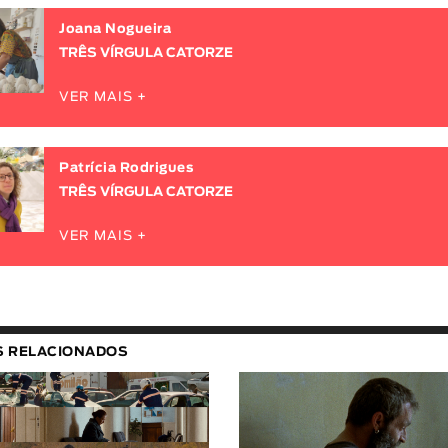
Joana Nogueira
TRÊS VÍRGULA CATORZE
VER MAIS +
Patrícia Rodrigues
TRÊS VÍRGULA CATORZE
VER MAIS +
S RELACIONADOS