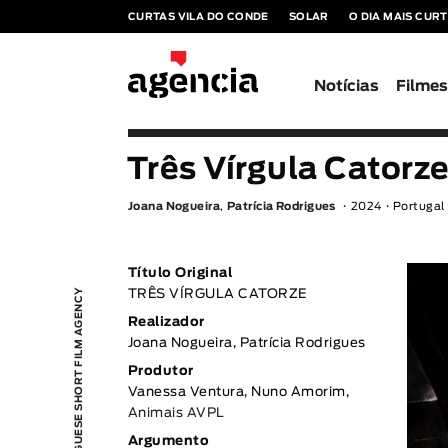
CURTAS VILA DO CONDE
SOLAR
O DIA MAIS CUR
Notícias
Filme
Três Vírgula Catorz
Joana Nogueira
,
Patrícia Rodrigues
2024
Portugal
Título Original
PORTUGUESE SHORT FILM AGENCY
TRÊS VÍRGULA CATORZE
Realizador
Joana Nogueira, Patrícia Rodrigues
Produtor
Vanessa Ventura, Nuno Amorim,
Animais AVPL
Argumento