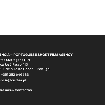
ÊNCIA – PORTUGUESE SHORT FILM AGENCY
rtas Metragens CRL
ça José Régio, 110
0-718 Vila do Conde - Portugal
: +351 252 646683
encia@curtas.pt
re nós & Contactos