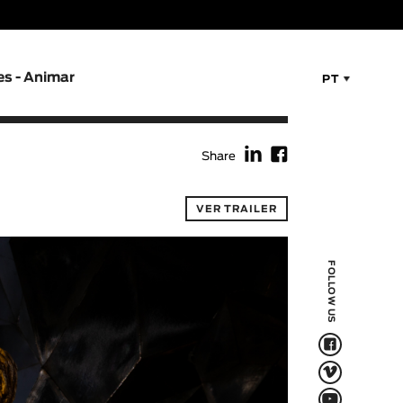
es - Animar
PT
f
F
Share
VER TRAILER
FOLLOW US
F
V
Q