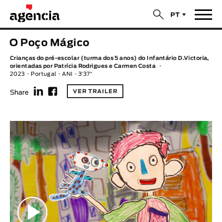
$
PT
Notícias
O Poço Mágico
TÍTULO ORIGINAL
Crianças do pré-escolar (turma dos 5 anos) do Infantário D.Victoria,
Filmes
orientadas por Patrícia Rodrigues e Carmen Costa
2023
Portugal
ANI
3′37″
f
F
TÍTULO PORTUGUÊS
Realizadores
VER TRAILER
Share
Últimas Selecções
REALIZADOR
Estatísticas
LEGENDA DISPONÍVEL
Filmes - Animar
Legenda disponível
Sobre nós & Contactos
ANO
Curtas Vila do Conde
Solar
O Dia Mais Curto
Loja
Ano