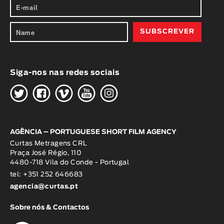
Siga-nos nas redes sociais
H
G
W
O
K
AGÊNCIA – PORTUGUESE SHORT FILM AGENCY
Curtas Metragens CRL
Praça José Régio, 110
4480-718 Vila do Conde - Portugal
tel: +351 252 646683
agencia@curtas.pt
Sobre nós & Contactos