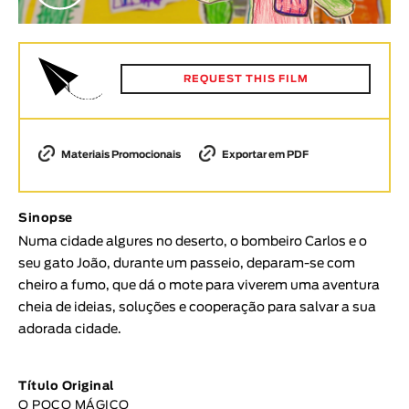
Animar
DURAÇÃO
< / >
REQUEST THIS FILM
Materiais Promocionais
Exportar em PDF
GÉNERO
Ficção
Sinopse
Animação
Numa cidade algures no deserto, o bombeiro Carlos e o
Experimental
seu gato João, durante um passeio, deparam-se com
Documentário
cheiro a fumo, que dá o mote para viverem uma aventura
TÓPICOS
cheia de ideias, soluções e cooperação para salvar a sua
adorada cidade.
Tópicos selecionados
Título Original
O POÇO MÁGICO