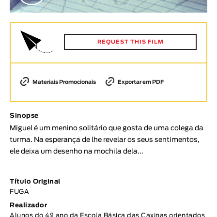
Animar
DURAÇÃO
< / >
REQUEST THIS FILM
Materiais Promocionais
Exportar em PDF
GÉNERO
Ficção
Sinopse
Animação
Miguel é um menino solitário que gosta de uma colega da
Experimental
turma. Na esperança de lhe revelar os seus sentimentos,
Documentário
ele deixa um desenho na mochila dela...
TÓPICOS
Tópicos selecionados
Título Original
FUGA
Realizador
Alunos do 4º ano da Escola Básica das Caxinas orientados