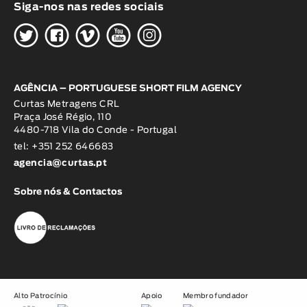
Siga-nos nas redes sociais
H
G
W
O
K
AGÊNCIA – PORTUGUESE SHORT FILM AGENCY
Curtas Metragens CRL
Praça José Régio, 110
4480-718 Vila do Conde - Portugal
tel: +351 252 646683
agencia@curtas.pt
Sobre nós & Contactos
Alto Patrocínio
Apoio
Membro fundador