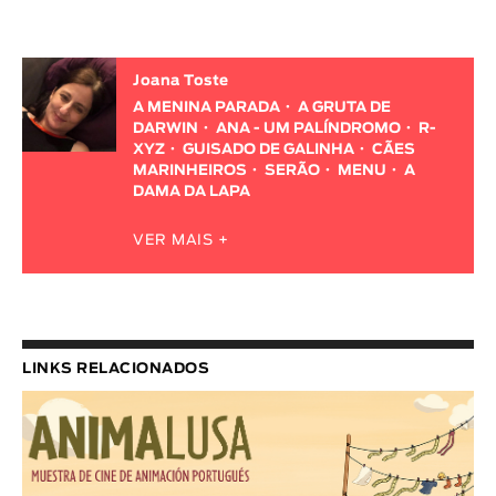
Joana Toste
A MENINA PARADA
A GRUTA DE
DARWIN
ANA - UM PALÍNDROMO
R-
XYZ
GUISADO DE GALINHA
CÃES
MARINHEIROS
SERÃO
MENU
A
DAMA DA LAPA
VER MAIS +
LINKS RELACIONADOS