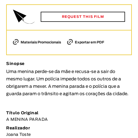
Animar
DURAÇÃO
REQUEST THIS FILM
< / >
Materiais Promocionais
Exportar em PDF
GÉNERO
Sinopse
Ficção
Uma menina perde-se da mãe e recusa-se a sair do
Animação
mesmo lugar. Um polícia impede todos os outros de a
Experimental
obrigarem a mexer. A menina parada e o polícia que a
Documentário
guarda param o trânsito e agitam os corações da cidade.
TÓPICOS
Título Original
Tópicos selecionados
A MENINA PARADA
Realizador
Joana Toste