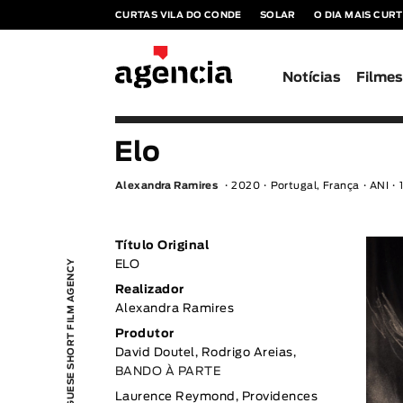
CURTAS VILA DO CONDE
SOLAR
O DIA MAIS CUR
Notícias
Filme
Elo
Alexandra Ramires
2020
Portugal, França
ANI
1
Título Original
PORTUGUESE SHORT FILM AGENCY
ELO
Realizador
Alexandra Ramires
Produtor
David Doutel, Rodrigo Areias,
BANDO À PARTE
Laurence Reymond, Providences