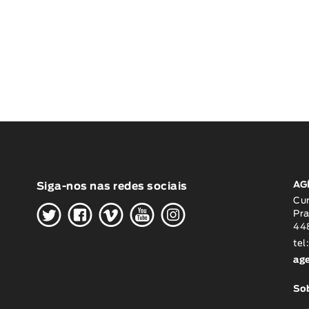
AG
Siga-nos nas redes sociais
H
G
W
O
K
Cu
Pra
448
tel
ag
Sob