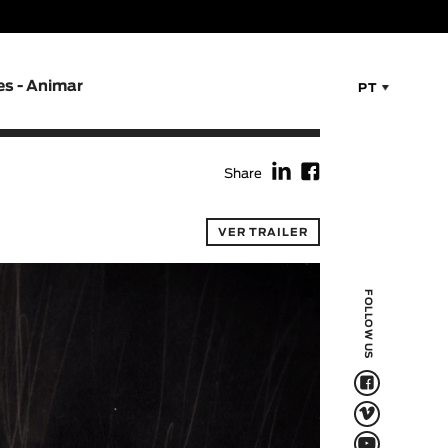
es - Animar
PT
f
F
Share
VER TRAILER
FOLLOW US
F
V
Q