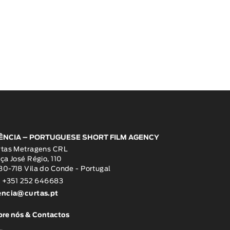
ÊNCIA – PORTUGUESE SHORT FILM AGENCY
rtas Metragens CRL
ça José Régio, 110
0-718 Vila do Conde - Portugal
: +351 252 646683
encia@curtas.pt
re nós & Contactos