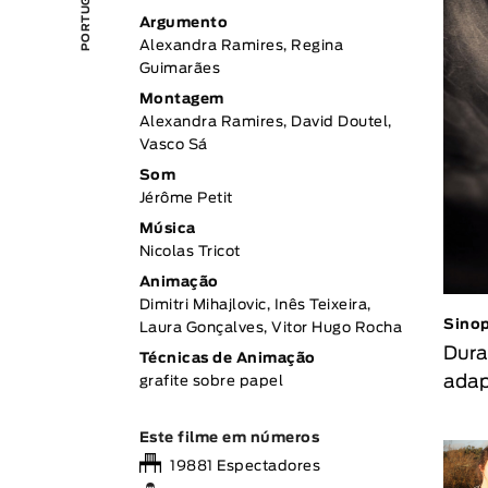
Argumento
Alexandra Ramires, Regina
Guimarães
Montagem
Alexandra Ramires, David Doutel,
Vasco Sá
Som
Jérôme Petit
Música
Nicolas Tricot
Animação
Dimitri Mihajlovic, Inês Teixeira,
Sino
Laura Gonçalves, Vitor Hugo Rocha
Dura
Técnicas de Animação
adap
grafite sobre papel
Este filme em números
19881 Espectadores