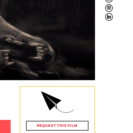
L
f
REQUEST THIS FILM