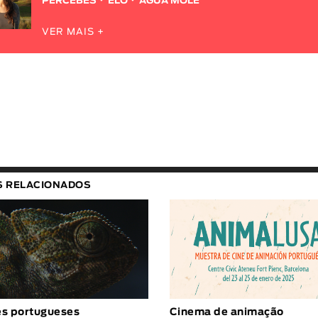
PERCEBES
ELO
ÁGUA MOLE
VER MAIS +
S RELACIONADOS
es portugueses
Cinema de animação