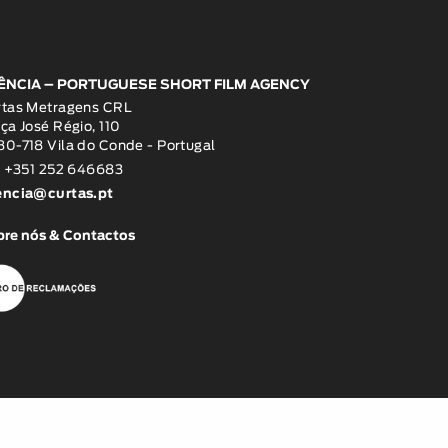
ÊNCIA – PORTUGUESE SHORT FILM AGENCY
rtas Metragens CRL
ça José Régio, 110
0-718 Vila do Conde - Portugal
: +351 252 646683
encia@curtas.pt
re nós & Contactos