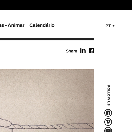
es - Animar
Calendário
PT
f
F
Share
FOLLOW US
F
V
Q