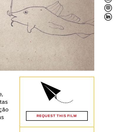
L
f
e,
stas
ação
REQUEST THIS FILM
as