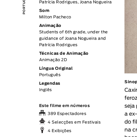
Patrícia Rodrigues, Joana Nogueira
Som
Milton Pacheco
Animação
Students of 6th grade, under the
guidance of Joana Nogueira and
Patrícia Rodrigues
Técnicas de Animação
Animação 2D
Língua Original
Português
Sino
Legendas
Caxi
Inglês
fero
seja
Este filme em números
a ex
389 Espectadores
do f
4 Selecções em Festivais
na c
4 Exibições