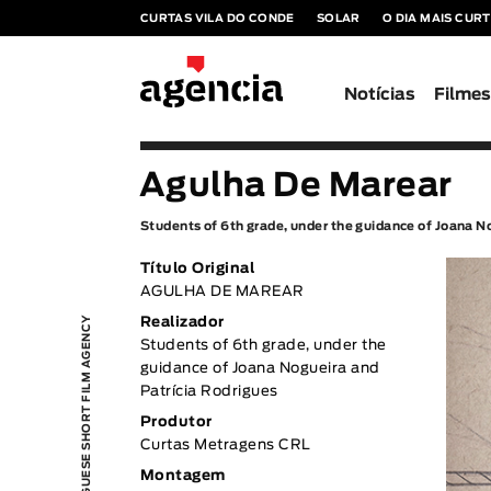
CURTAS VILA DO CONDE
SOLAR
O DIA MAIS CUR
Notícias
Filme
Agulha De Marear
Students of 6th grade, under the guidance of Joana N
Título Original
AGULHA DE MAREAR
PORTUGUESE SHORT FILM AGENCY
Realizador
Students of 6th grade, under the
guidance of Joana Nogueira and
Patrícia Rodrigues
Produtor
Curtas Metragens CRL
Montagem