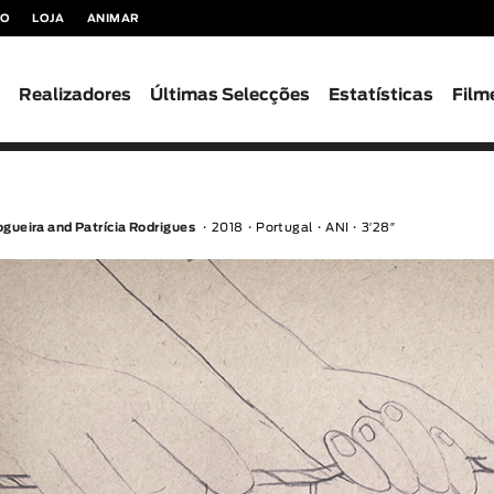
TO
LOJA
ANIMAR
s
Realizadores
Últimas Selecções
Estatísticas
Film
ogueira and Patrícia Rodrigues
2018
Portugal
ANI
3′28″