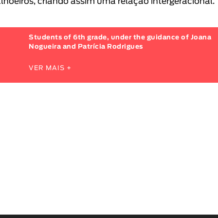
lhoeiros, criando assim uma relação intergeracional.
Students of 6th grade, under the guidance of Joana
Nogueira and Patrícia Rodrigues
VER MAIS +