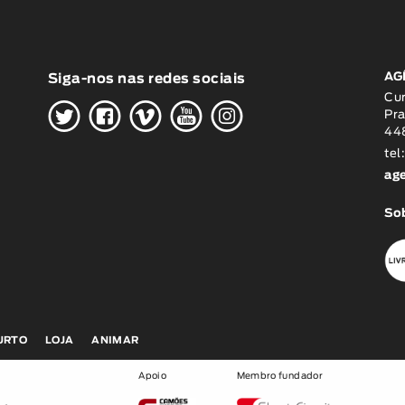
AG
Siga-nos nas redes sociais
H
G
W
O
K
Cu
Pra
448
tel
ag
Sob
CURTO
LOJA
ANIMAR
Apoio
Membro fundador