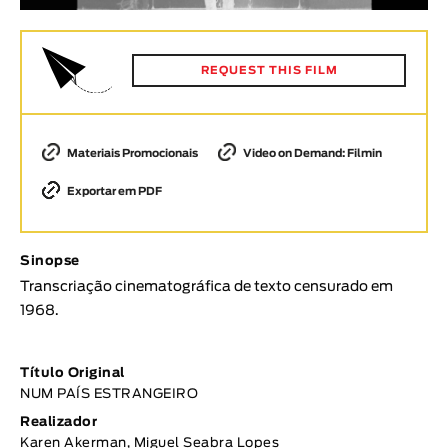
Animar
DURAÇÃO
REQUEST THIS FILM
< / >
Materiais Promocionais
Video on Demand: Filmin
GÉNERO
Exportar em PDF
Ficção
Animação
Sinopse
Experimental
Transcriação cinematográfica de texto censurado em
Documentário
1968.
TÓPICOS
Tópicos selecionados
Título Original
NUM PAÍS ESTRANGEIRO
Realizador
Karen Akerman, Miguel Seabra Lopes