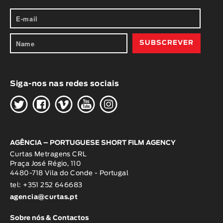
Siga-nos nas redes sociais
H
G
W
O
K
AGÊNCIA – PORTUGUESE SHORT FILM AGENCY
Curtas Metragens CRL
Praça José Régio, 110
4480-718 Vila do Conde - Portugal
tel: +351 252 646683
agencia@curtas.pt
Sobre nós & Contactos