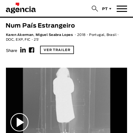
$
PT
Notícias
Num País Estrangeiro
TÍTULO ORIGINAL
Karen Akerman
,
Miguel Seabra Lopes
2018
Portugal, Brasil
Filmes
DOC, EXP, FIC
25′
f
F
VER TRAILER
Share
TÍTULO PORTUGUÊS
Realizadores
Últimas Selecções
REALIZADOR
Estatísticas
LEGENDA DISPONÍVEL
Filmes - Animar
Legenda disponível
Sobre nós & Contactos
ANO
Curtas Vila do Conde
Solar
O Dia Mais Curto
Loja
Ano