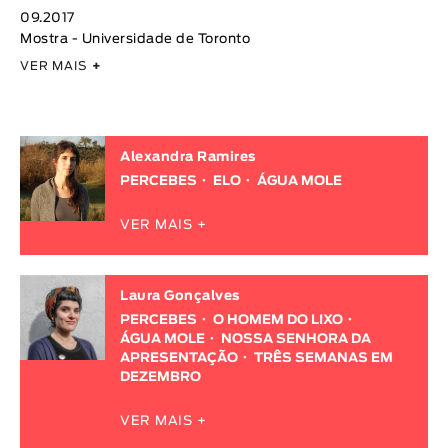
09.2017
Mostra - Universidade de Toronto
VER MAIS
+
Alexandra Ramires
PERCEBES
ELO
ÁGUA MOLE
VER MAIS +
Laura Gonçalves
PERCEBES
O HOMEM DO LIXO
ÁGUA MOLE
NOSSA SENHORA DA
APRESENTAÇÃO
TRÊS SEMANAS EM
DEZEMBRO
VER MAIS +