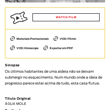
Animar
DURAÇÃO
WATCH FILM
< / >
Materiais Promocionais
VOD: Filmin
GÉNERO
VOD: Kinoscope
Exportar em PDF
Ficção
Animação
Sinopse
Experimental
Os últimos habitantes de uma aldeia não se deixam
Documentário
submergir no esquecimento. Num mundo onde a ideia de
TÓPICOS
progresso parece estar acima de tudo, esta casa flutua.
Tópicos selecionados
Título Original
ÁGUA MOLE