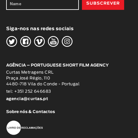
Siga-nos nas redes sociais
H
G
W
O
K
AGÊNCIA – PORTUGUESE SHORT FILM AGENCY
Curtas Metragens CRL
Praça José Régio, 110
4480-718 Vila do Conde - Portugal
tel: +351 252 646683
agencia@curtas.pt
Sobre nós & Contactos