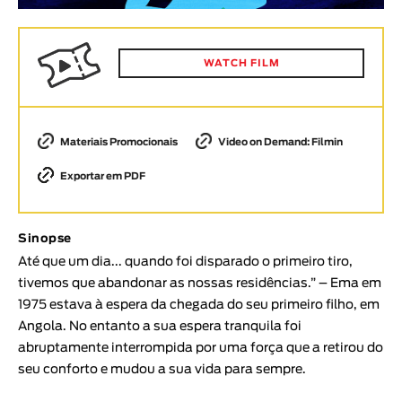
Animar
DURAÇÃO
WATCH FILM
< / >
Materiais Promocionais
Video on Demand: Filmin
GÉNERO
Exportar em PDF
Ficção
Animação
Sinopse
Experimental
Até que um dia... quando foi disparado o primeiro tiro,
Documentário
tivemos que abandonar as nossas residências.” – Ema em
TÓPICOS
1975 estava à espera da chegada do seu primeiro filho, em
Angola. No entanto a sua espera tranquila foi
Tópicos selecionados
abruptamente interrompida por uma força que a retirou do
seu conforto e mudou a sua vida para sempre.