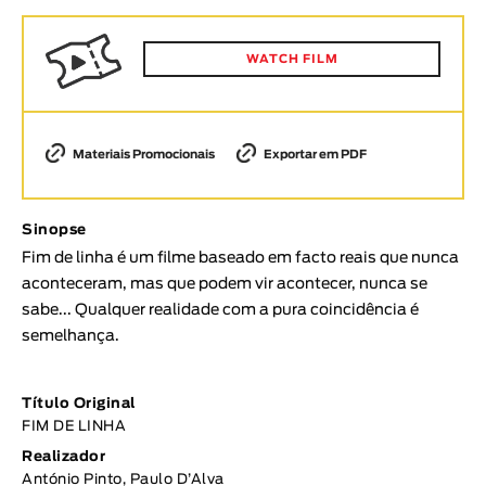
Animar
DURAÇÃO
WATCH FILM
< / >
Materiais Promocionais
Exportar em PDF
GÉNERO
Sinopse
Ficção
Fim de linha é um filme baseado em facto reais que nunca
Animação
aconteceram, mas que podem vir acontecer, nunca se
Experimental
sabe... Qualquer realidade com a pura coincidência é
Documentário
semelhança.
TÓPICOS
Título Original
Tópicos selecionados
FIM DE LINHA
Realizador
António Pinto, Paulo D’Alva