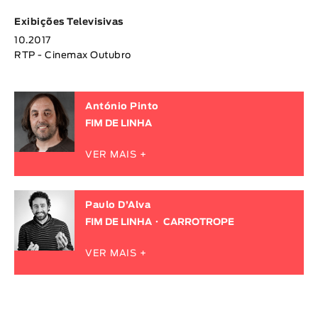
Exibições Televisivas
10.2017
RTP - Cinemax Outubro
António Pinto
FIM DE LINHA
VER MAIS +
Paulo D’Alva
FIM DE LINHA
CARROTROPE
VER MAIS +