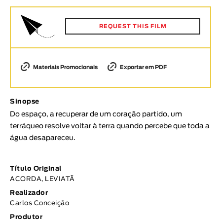
Animar
DURAÇÃO
REQUEST THIS FILM
< / >
Materiais Promocionais
Exportar em PDF
GÉNERO
Sinopse
Ficção
Do espaço, a recuperar de um coração partido, um
Animação
terráqueo resolve voltar à terra quando percebe que toda a
Experimental
água desapareceu.
Documentário
TÓPICOS
Título Original
ACORDA, LEVIATÃ
Tópicos selecionados
Realizador
Carlos Conceição
Produtor