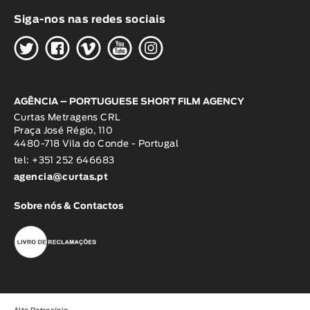
Siga-nos nas redes sociais
H
G
W
O
K
AGÊNCIA – PORTUGUESE SHORT FILM AGENCY
Curtas Metragens CRL
Praça José Régio, 110
4480-718 Vila do Conde - Portugal
tel: +351 252 646683
agencia@curtas.pt
Sobre nós & Contactos