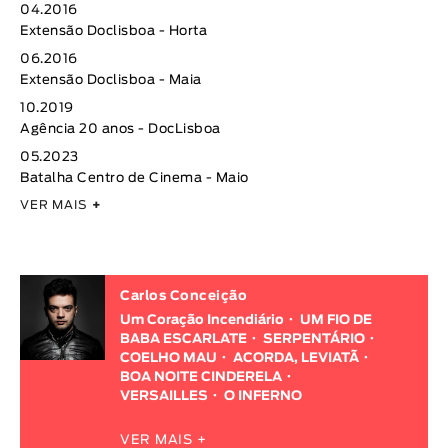
04.2016
Extensão Doclisboa - Horta
06.2016
Extensão Doclisboa - Maia
10.2019
Agência 20 anos - DocLisboa
05.2023
Batalha Centro de Cinema - Maio
VER MAIS
+
Carlos Conceição
Um Coração Incendiário
UM FIO DE
BABA ESCARLATE
SERPENTÁRIO
COELHO MAU
ACORDA, LEVIATÃ
BOA NOITE CINDERELA
VERSAILLES
O INFERNO
VER MAIS +