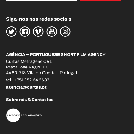
Siga-nos nas redes sociais
H
G
W
O
K
AGÊNCIA – PORTUGUESE SHORT FILM AGENCY
Curtas Metragens CRL
Praça José Régio, 110
4480-718 Vila do Conde - Portugal
tel: +351 252 646683
agencia@curtas.pt
Sobre nós & Contactos