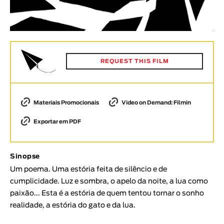
Animar
DURAÇÃO
< / >
REQUEST THIS FILM
GÉNERO
Materiais Promocionais
Video on Demand: Filmin
Ficção
Animação
Exportar em PDF
Experimental
Documentário
Sinopse
TÓPICOS
Um poema. Uma estória feita de silêncio e de
cumplicidade. Luz e sombra, o apelo da noite, a lua como
Tópicos selecionados
paixão... Esta é a estória de quem tentou tornar o sonho
realidade, a estória do gato e da lua.