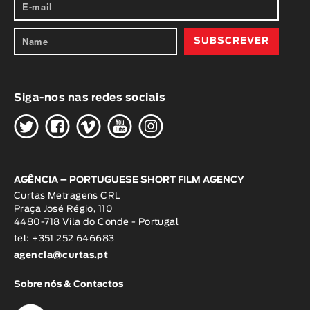
Siga-nos nas redes sociais
H
G
W
O
K
AGÊNCIA – PORTUGUESE SHORT FILM AGENCY
Curtas Metragens CRL
Praça José Régio, 110
4480-718 Vila do Conde - Portugal
tel: +351 252 646683
agencia@curtas.pt
Sobre nós & Contactos