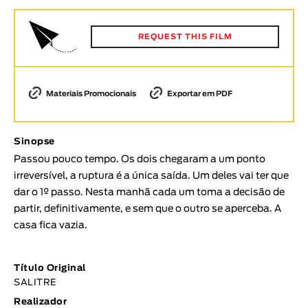
Animar
DURAÇÃO
REQUEST THIS FILM
< / >
Materiais Promocionais
Exportar em PDF
GÉNERO
Sinopse
Ficção
Passou pouco tempo. Os dois chegaram a um ponto
Animação
irreversível, a ruptura é a única saída. Um deles vai ter que
Experimental
dar o 1º passo. Nesta manhã cada um toma a decisão de
Documentário
partir, definitivamente, e sem que o outro se aperceba. A
casa fica vazia.
TÓPICOS
Tópicos selecionados
Título Original
SALITRE
Realizador