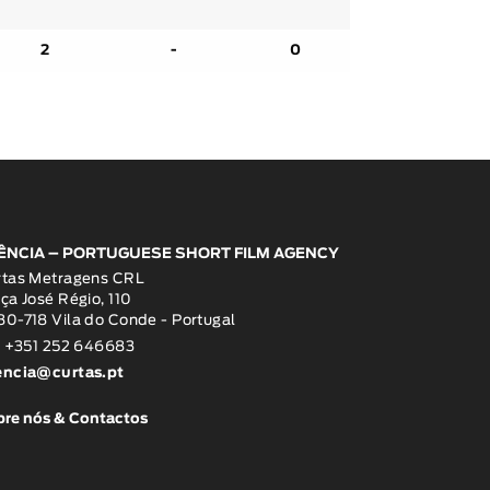
2
-
0
ÊNCIA – PORTUGUESE SHORT FILM AGENCY
rtas Metragens CRL
ça José Régio, 110
0-718 Vila do Conde - Portugal
: +351 252 646683
encia@curtas.pt
re nós & Contactos