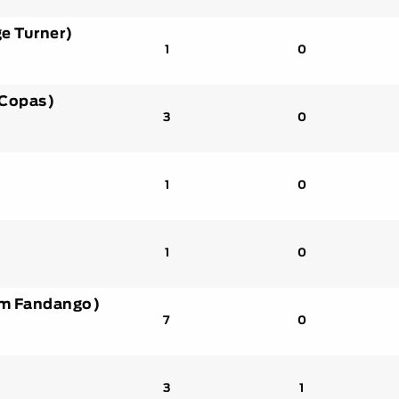
ge Turner)
1
0
 Copas)
3
0
o
1
0
1
0
em Fandango)
7
0
3
1