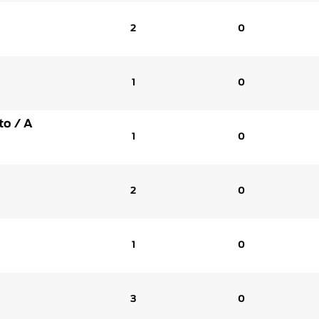
2
0
1
0
to / A
1
0
2
0
1
0
3
0