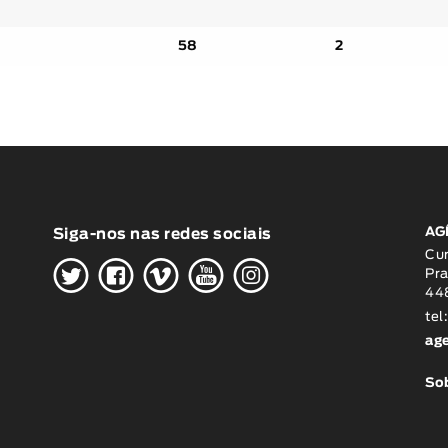
58
2
AG
Siga-nos nas redes sociais
H
G
W
O
K
Cu
Pra
448
tel
ag
Sob