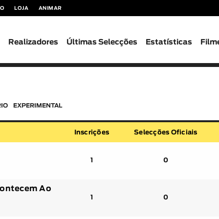
TO
LOJA
ANIMAR
s
Realizadores
Últimas Selecções
Estatísticas
Film
IO
EXPERIMENTAL
Inscrições
Selecções Oficiais
1
0
contecem Ao
1
0