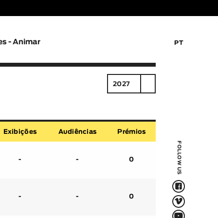
es - Animar
PT
2027
Exibições
Audiências
Prémios
FOLLOW US
-
-
0
F
-
-
0
V
Q