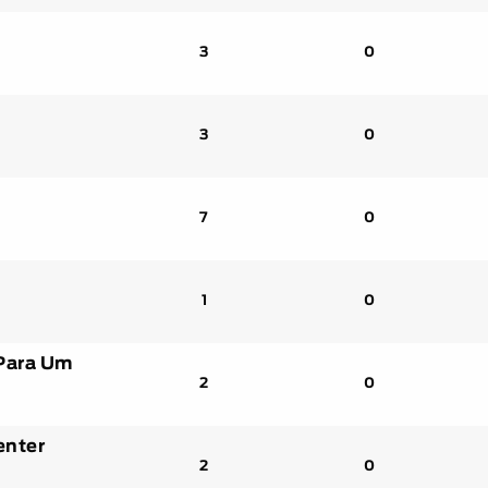
3
0
3
0
7
0
1
0
 Para Um
2
0
enter
2
0