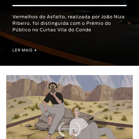
Animar
DURAÇÃO
Vermelhos do Asfalto, realizada por João Niza
Ribeiro, foi distinguida com o Prémio do
< / >
Público no Curtas Vila do Conde
LER MAIS
+
GÉNERO
Ficção
Animação
Experimental
Documentário