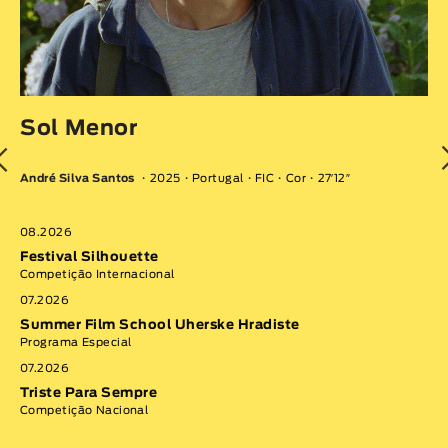
I
Jo
Sol Menor
Co
André Silva Santos
2025
Portugal
FIC
Cor
27′12″
08
Ve
Sa
08.2026
Com
Festival Silhouette
Competição Internacional
VE
07.2026
Summer Film School Uherske Hradiste
Programa Especial
07.2026
Triste Para Sempre
Competição Nacional