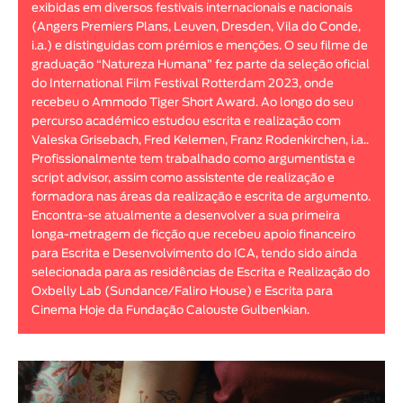
exibidas em diversos festivais internacionais e nacionais
Animar
(Angers Premiers Plans, Leuven, Dresden, Vila do Conde,
DURAÇÃO
i.a.) e distinguidas com prémios e menções. O seu filme de
graduação “Natureza Humana” fez parte da seleção oficial
< / >
do International Film Festival Rotterdam 2023, onde
recebeu o Ammodo Tiger Short Award. Ao longo do seu
percurso académico estudou escrita e realização com
Valeska Grisebach, Fred Kelemen, Franz Rodenkirchen, i.a..
Profissionalmente tem trabalhado como argumentista e
GÉNERO
script advisor, assim como assistente de realização e
Ficção
formadora nas áreas da realização e escrita de argumento.
Encontra-se atualmente a desenvolver a sua primeira
Animação
longa-metragem de ficção que recebeu apoio financeiro
Experimental
para Escrita e Desenvolvimento do ICA, tendo sido ainda
Documentário
selecionada para as residências de Escrita e Realização do
Oxbelly Lab (Sundance/Faliro House) e Escrita para
Cinema Hoje da Fundação Calouste Gulbenkian.