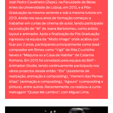
José Pedro Cavalheiro (Zepe), na Faculdade de Belas
Animar
Artes da Universidade de Lisboa, em 2012, e a Pós-
DURAÇÃO
Graduação na mesma vertente e sob a mesma tutoria em
2013. Ainda nos seus anos de formação começou a
< / >
trabalhar em curtas de cinema de autor, tendo participado
na produção de “M” de Joana Bartolomeu, como artista
layout e animador. Após a finalização da Pós Graduação
ingressou na equipa da “Modo Imago” onde acabou por
ficar por 2 anos, participando principalmente como lead-
GÉNERO
compositor em filmes como “Vigil” de Rita Cruchinho
Ficção
Neves e “Máquina ou a Casa de Habitar” de Catarina
Romano. Em 2015 foi convidado pela equipa do BAP -
Animação
Animation Studio, tendo continuamente participado nos
Experimental
vários projectos desde então: “Elo” (assistente de
Documentário
realização, animação e compositing), “Homem das Pernas
Altas” (animação e compositing), “Agouro” (compositing e
pintura), entre outros. Recentemente, co-realizou a curta-
metragem “Quase Me Lembro”, com Miguel Lima.