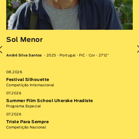
I
Jo
Sol Menor
Co
André Silva Santos
2025
Portugal
FIC
Cor
27′12″
08
Ve
Sa
08.2026
Com
Festival Silhouette
Competição Internacional
VE
07.2026
Summer Film School Uherske Hradiste
Programa Especial
07.2026
Triste Para Sempre
Competição Nacional