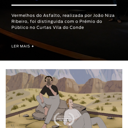
Animar
DURAÇÃO
Vermelhos do Asfalto, realizada por João Niza
Ribeiro, foi distinguida com o Prémio do
< / >
Público no Curtas Vila do Conde
LER MAIS
+
GÉNERO
Ficção
Animação
Experimental
Documentário