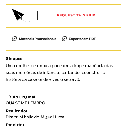
Animar
DURAÇÃO
REQUEST THIS FILM
< / >
Materiais Promocionais
Exportar em PDF
GÉNERO
Sinopse
Ficção
Uma mulher deambula por entre a impermanência das
Animação
suas memórias de infância, tentando reconstruir a
Experimental
história da casa onde viveu o seu avô.
Documentário
TÓPICOS
Título Original
QUASE ME LEMBRO
Tópicos selecionados
Realizador
Dimitri Mihajlovic, Miguel Lima
Produtor