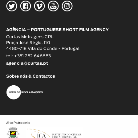
H
G
W
O
K
AGÊNCIA – PORTUGUESE SHORT FILM AGENCY
Curtas Metragens CRL
Praça José Régio, 110
4480-718 Vila do Conde - Portugal
tel: +351 252 646683
agencia@curtas.pt
Sobre nós & Contactos
Alto Patrocínio