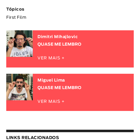
Tópicos
First Film
Dimitri Mihajlovic
QUASE ME LEMBRO
VER MAIS +
Miguel Lima
QUASE ME LEMBRO
VER MAIS +
LINKS RELACIONADOS