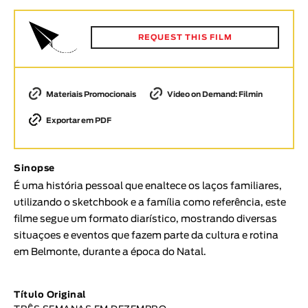
Animar
DURAÇÃO
REQUEST THIS FILM
< / >
Materiais Promocionais
Video on Demand: Filmin
Exportar em PDF
GÉNERO
Ficção
Animação
Sinopse
Experimental
É uma história pessoal que enaltece os laços familiares,
utilizando o sketchbook e a família como referência, este
Documentário
filme segue um formato diarístico, mostrando diversas
TÓPICOS
situaçoes e eventos que fazem parte da cultura e rotina
em Belmonte, durante a época do Natal.
Tópicos selecionados
Título Original