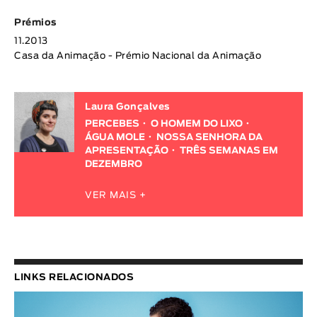
Prémios
11.2013
Casa da Animação - Prémio Nacional da Animação
Laura Gonçalves
PERCEBES
O HOMEM DO LIXO
ÁGUA MOLE
NOSSA SENHORA DA
APRESENTAÇÃO
TRÊS SEMANAS EM
DEZEMBRO
VER MAIS +
LINKS RELACIONADOS